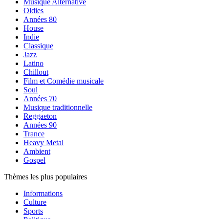
Musique Alternative
Oldies
Années 80
House
Indie
Classique
Jazz
Latino
Chillout
Film et Comédie musicale
Soul
Années 70
Musique traditionnelle
Reggaeton
Années 90
Trance
Heavy Metal
Ambient
Gospel
Thèmes les plus populaires
Informations
Culture
Sports