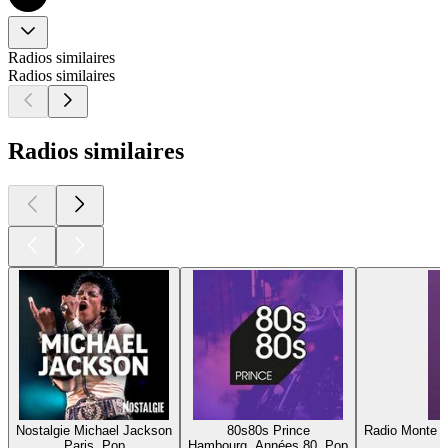
Radios similaires
Radios similaires
Radios similaires
Nostalgie Michael Jackson
80s80s Prince
Radio Monte C
Paris, Pop
Hambourg, Années 80, Pop