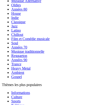
Musique Alternative
Oldies
Années 80
House
Indie
Classique
Jazz
Latino
Chillout
Film et Comédie musicale
Soul
Années 70
Musique traditionnelle
Reggaeton
Années 90
Trance
Heavy Metal
Ambient
Gospel
Thèmes les plus populaires
Informations
Culture
Sports