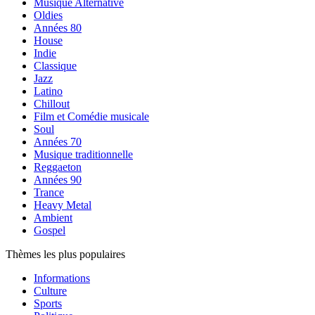
Musique Alternative
Oldies
Années 80
House
Indie
Classique
Jazz
Latino
Chillout
Film et Comédie musicale
Soul
Années 70
Musique traditionnelle
Reggaeton
Années 90
Trance
Heavy Metal
Ambient
Gospel
Thèmes les plus populaires
Informations
Culture
Sports