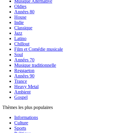
Musique Alternative
Oldies
Années 80
House
Indie
Classique
Jazz
Latino
Chillout
Film et Comédie musicale
Soul
Années 70
Musique traditionnelle
Reggaeton
Années 90
Trance
Heavy Metal
Ambient
Gospel
Thèmes les plus populaires
Informations
Culture
Sports