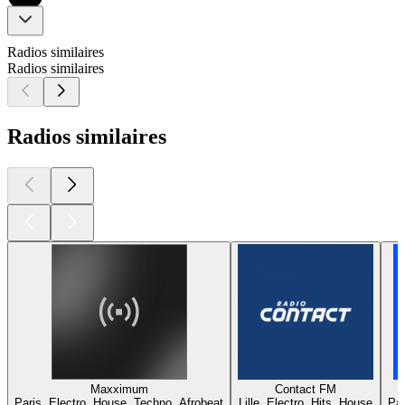
Radios similaires
Radios similaires
Radios similaires
Maxximum
Contact FM
Paris, Electro, House, Techno, Afrobeat
Lille, Electro, Hits, House
Par