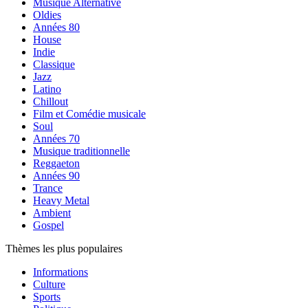
Musique Alternative
Oldies
Années 80
House
Indie
Classique
Jazz
Latino
Chillout
Film et Comédie musicale
Soul
Années 70
Musique traditionnelle
Reggaeton
Années 90
Trance
Heavy Metal
Ambient
Gospel
Thèmes les plus populaires
Informations
Culture
Sports