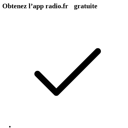
Obtenez l’app radio.fr gratuite