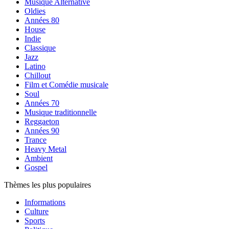
Musique Alternative
Oldies
Années 80
House
Indie
Classique
Jazz
Latino
Chillout
Film et Comédie musicale
Soul
Années 70
Musique traditionnelle
Reggaeton
Années 90
Trance
Heavy Metal
Ambient
Gospel
Thèmes les plus populaires
Informations
Culture
Sports