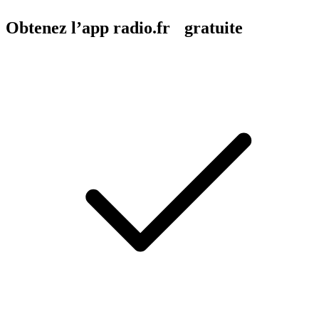
Obtenez l’app radio.fr gratuite