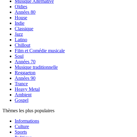
Musique Alternative
Oldies
Années 80
House
Indie
Classique
Jazz
Latino
Chillout
Film et Comédie musicale
Soul
Années 70
Musique traditionnelle
Reggaeton
Années 90
Trance
Heavy Metal
Ambient
Gospel
Thèmes les plus populaires
Informations
Culture
Sports