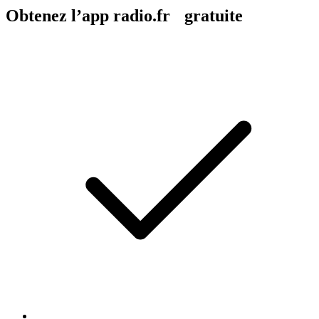
Obtenez l’app radio.fr gratuite