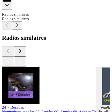
Radios similaires
Radios similaires
Radios similaires
24-7 Decades
AceRad
Bothell, 
Nottingham, Années 80, Années 90, Années 60, Années 70