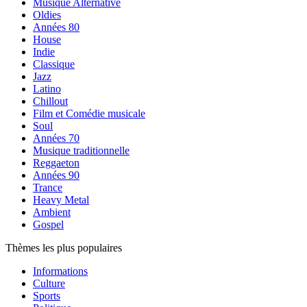
Musique Alternative
Oldies
Années 80
House
Indie
Classique
Jazz
Latino
Chillout
Film et Comédie musicale
Soul
Années 70
Musique traditionnelle
Reggaeton
Années 90
Trance
Heavy Metal
Ambient
Gospel
Thèmes les plus populaires
Informations
Culture
Sports