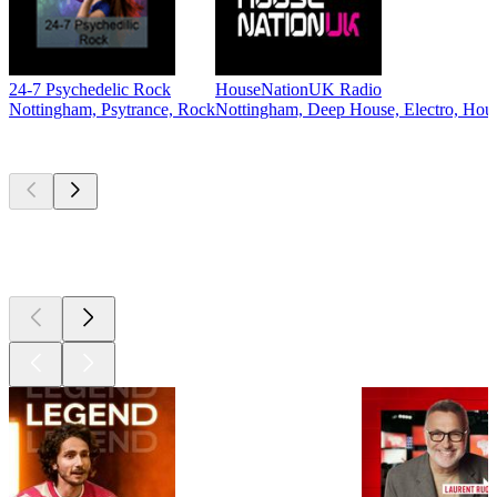
24-7 Psychedelic Rock
HouseNationUK Radio
Nottingham, Psytrance, Rock
Nottingham, Deep House, Electro, Hous
Les meilleurs
podcasts
Les meilleurs
podcasts
Les meilleurs
podcasts