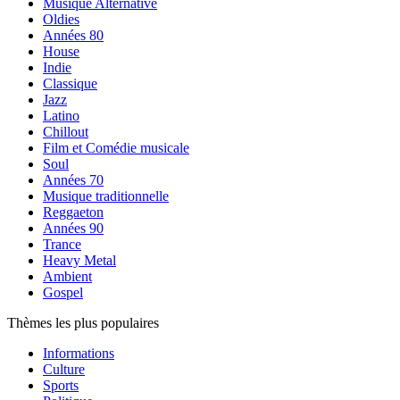
Musique Alternative
Oldies
Années 80
House
Indie
Classique
Jazz
Latino
Chillout
Film et Comédie musicale
Soul
Années 70
Musique traditionnelle
Reggaeton
Années 90
Trance
Heavy Metal
Ambient
Gospel
Thèmes les plus populaires
Informations
Culture
Sports