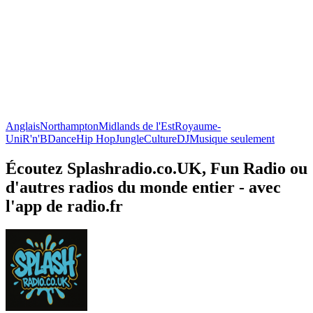
Anglais
Northampton
Midlands de l'Est
Royaume-
Uni
R'n'B
Dance
Hip Hop
Jungle
Culture
DJ
Musique seulement
Écoutez Splashradio.co.UK, Fun Radio ou
d'autres radios du monde entier - avec
l'app de radio.fr