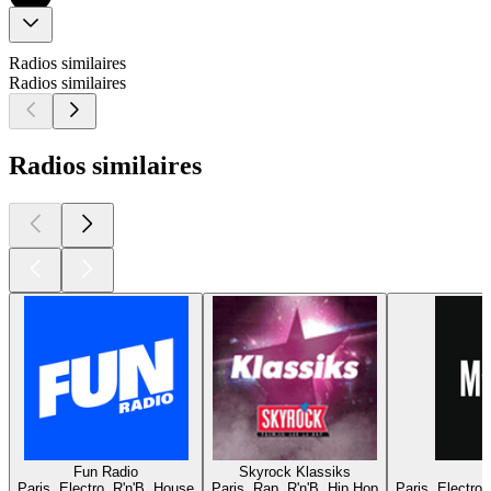
Radios similaires
Radios similaires
Radios similaires
Fun Radio
Skyrock Klassiks
Paris, Electro, R'n'B, House
Paris, Rap, R'n'B, Hip Hop
Paris, Electro