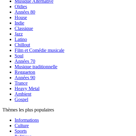
Musique Alternative
Oldies
Années 80
House
Indie
Classique
Jazz
Latino
Chillout
Film et Comédie musicale
Soul
Années 70
Musique traditionnelle
Reggaeton
Années 90
Trance
Heavy Metal
Ambient
Gospel
Thèmes les plus populaires
Informations
Culture
Sports