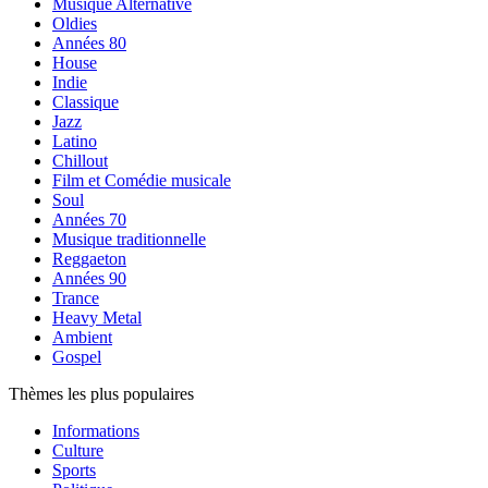
Musique Alternative
Oldies
Années 80
House
Indie
Classique
Jazz
Latino
Chillout
Film et Comédie musicale
Soul
Années 70
Musique traditionnelle
Reggaeton
Années 90
Trance
Heavy Metal
Ambient
Gospel
Thèmes les plus populaires
Informations
Culture
Sports