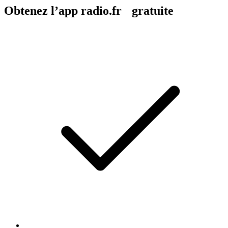
Obtenez l’app radio.fr gratuite