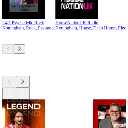
24-7 Psychedelic Rock
HouseNationUK Radio
Nottingham, Rock, Psytrance
Nottingham, House, Deep House, Electr
Les meilleurs
podcasts
Les meilleurs
podcasts
Les meilleurs
podcasts