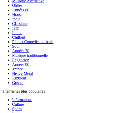
Musique Alternative
Oldies
Années 80
House
Indie
Classique
Jazz
Latino
Chillout
Film et Comédie musicale
Soul
Années 70
Musique traditionnelle
Reggaeton
Années 90
Trance
Heavy Metal
Ambient
Gospel
Thèmes les plus populaires
Informations
Culture
Sports