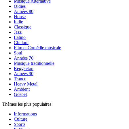
Musique Alternative
Oldies
Années 80
House
Indie
Classique
Jazz
Latino
Chillout
Film et Comédie musicale
Soul
Années 70
Musique traditionnelle
Reggaeton
Années 90
Trance
Heavy Metal
Ambient
Gospel
Thèmes les plus populaires
Informations
Culture
Sports