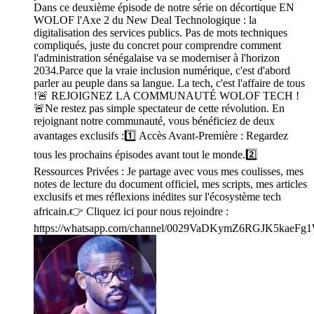
Dans ce deuxième épisode de notre série on décortique EN
WOLOF l'Axe 2 du New Deal Technologique : la
digitalisation des services publics. Pas de mots techniques
compliqués, juste du concret pour comprendre comment
l'administration sénégalaise va se moderniser à l'horizon
2034.Parce que la vraie inclusion numérique, c'est d'abord
parler au peuple dans sa langue. La tech, c'est l'affaire de tous
!🚨 REJOIGNEZ LA COMMUNAUTÉ WOLOF TECH !
🚨Ne restez pas simple spectateur de cette révolution. En
rejoignant notre communauté, vous bénéficiez de deux
avantages exclusifs :1️⃣ Accès Avant-Première : Regardez
tous les prochains épisodes avant tout le monde.2️⃣
Ressources Privées : Je partage avec vous mes coulisses, mes
notes de lecture du document officiel, mes scripts, mes articles
exclusifs et mes réflexions inédites sur l'écosystème tech
africain.👉 Cliquez ici pour nous rejoindre :
https://whatsapp.com/channel/0029VaDKymZ6RGJK5kaeFg