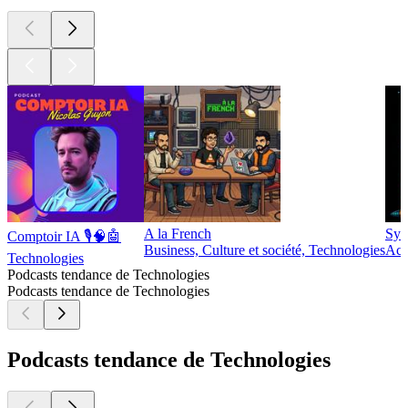
A la French
Syn
Comptoir IA 🎙️🧠🤖
Business, Culture et société, Technologies
Act
Technologies
Podcasts tendance de Technologies
Podcasts tendance de Technologies
Podcasts tendance de Technologies