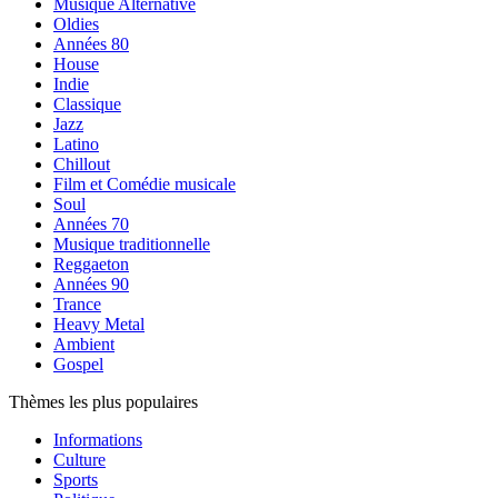
Musique Alternative
Oldies
Années 80
House
Indie
Classique
Jazz
Latino
Chillout
Film et Comédie musicale
Soul
Années 70
Musique traditionnelle
Reggaeton
Années 90
Trance
Heavy Metal
Ambient
Gospel
Thèmes les plus populaires
Informations
Culture
Sports