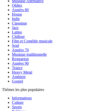
Musique Alternative
Oldies
Années 80
House
Indie
Classique
Jazz
Latino
Chillout
Film et Comédie musicale
Soul
Années 70
Musique traditionnelle
Reggaeton
Années 90
Trance
Heavy Metal
Ambient
Gospel
Thèmes les plus populaires
Informations
Culture
Sports