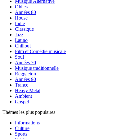
Musique Alternative
Oldies
Années 80
House
Indie
Classique
Jazz
Latino
Chillout
Film et Comédie musicale
Soul
Années 70
Musique traditionnelle
Reggaeton
Années 90
Trance
Heavy Metal
Ambient
Gospel
Thèmes les plus populaires
Informations
Culture
Sports