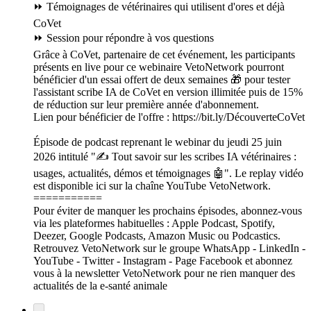
⏩ Témoignages de vétérinaires qui utilisent d'ores et déjà
CoVet
⏩ Session pour répondre à vos questions
Grâce à CoVet, partenaire de cet événement, les participants
présents en live pour ce webinaire VetoNetwork pourront
bénéficier d'un essai offert de deux semaines 🎁 pour tester
l'assistant scribe IA de CoVet en version illimitée puis de 15%
de réduction sur leur première année d'abonnement.
Lien pour bénéficier de l'offre : https://bit.ly/DécouverteCoVet
Épisode de podcast reprenant le webinar du jeudi 25 juin
2026 intitulé "✍️ Tout savoir sur les scribes IA vétérinaires :
usages, actualités, démos et témoignages 🤖". Le replay vidéo
est disponible ici sur la chaîne YouTube VetoNetwork.
===========
Pour éviter de manquer les prochains épisodes, abonnez-vous
via les plateformes habituelles : Apple Podcast, Spotify,
Deezer, Google Podcasts, Amazon Music ou Podcastics.
Retrouvez VetoNetwork sur le groupe WhatsApp - LinkedIn -
YouTube - Twitter - Instagram - Page Facebook et abonnez
vous à la newsletter VetoNetwork pour ne rien manquer des
actualités de la e-santé animale