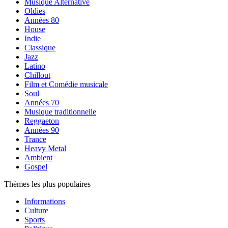
Musique Alternative
Oldies
Années 80
House
Indie
Classique
Jazz
Latino
Chillout
Film et Comédie musicale
Soul
Années 70
Musique traditionnelle
Reggaeton
Années 90
Trance
Heavy Metal
Ambient
Gospel
Thèmes les plus populaires
Informations
Culture
Sports