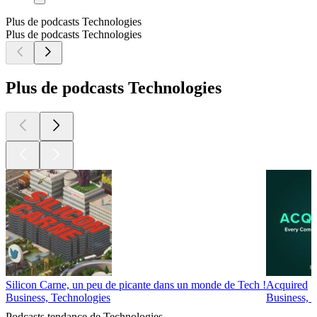
Plus de podcasts Technologies
Plus de podcasts Technologies
Plus de podcasts Technologies
Silicon Carne, un peu de picante dans un monde de Tech !
Acquired
Business, Technologies
Business, I
Podcasts tendance de Technologies