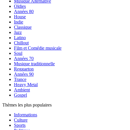
Musique Alternative
Oldies
Années 80
House
Indie
Classique
Jazz
Latino
Chillout
Film et Comédie musicale
Soul
Années 70
Musique traditionnelle
Reggaeton
Années 90
Trance
Heavy Metal
Ambient
Gospel
Thèmes les plus populaires
Informations
Culture
Sports