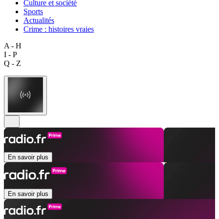
Culture et société
Sports
Actualités
Crime : histoires vraies
A - H
I - P
Q - Z
En savoir plus
En savoir plus