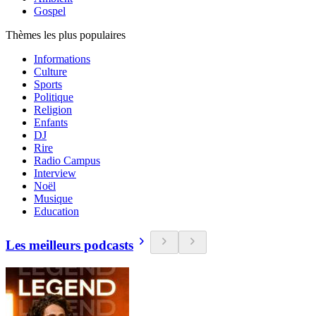
Gospel
Thèmes les plus populaires
Informations
Culture
Sports
Politique
Religion
Enfants
DJ
Rire
Radio Campus
Interview
Noël
Musique
Education
Les meilleurs podcasts