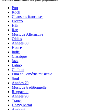
Pop
Rock
Chansons françaises
Electro
Hits
Rap
Musique Alternative
Oldies
Années 80
House
Indie
Classique
Jazz
Latino
Chillout
Film et Comédie musicale
Soul
Années 70
Musique traditionnelle
Reggaeton
Années 90
Trance
Heavy Metal
Ambient