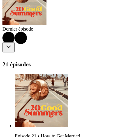
Dernier épisode
21 épisodes
Episode 21 • How to Get Married