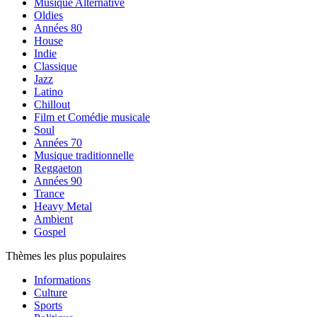
Musique Alternative
Oldies
Années 80
House
Indie
Classique
Jazz
Latino
Chillout
Film et Comédie musicale
Soul
Années 70
Musique traditionnelle
Reggaeton
Années 90
Trance
Heavy Metal
Ambient
Gospel
Thèmes les plus populaires
Informations
Culture
Sports