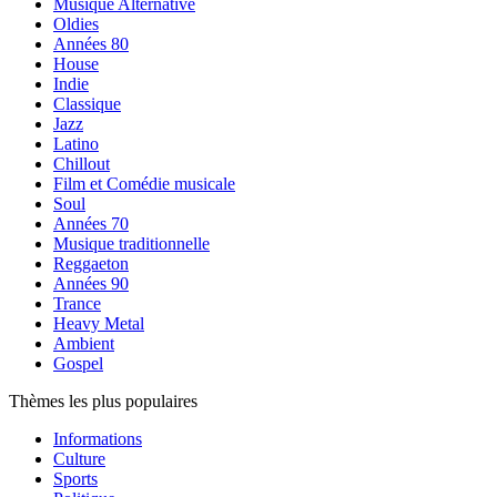
Musique Alternative
Oldies
Années 80
House
Indie
Classique
Jazz
Latino
Chillout
Film et Comédie musicale
Soul
Années 70
Musique traditionnelle
Reggaeton
Années 90
Trance
Heavy Metal
Ambient
Gospel
Thèmes les plus populaires
Informations
Culture
Sports