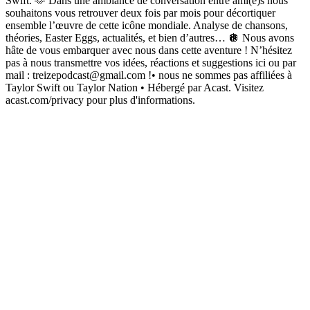
Swift. 🫶 Dans une ambiance de conversation entre ami(e)s nous
souhaitons vous retrouver deux fois par mois pour décortiquer
ensemble l’œuvre de cette icône mondiale. Analyse de chansons,
théories, Easter Eggs, actualités, et bien d’autres… 🪩 Nous avons
hâte de vous embarquer avec nous dans cette aventure ! N’hésitez
pas à nous transmettre vos idées, réactions et suggestions ici ou par
mail : treizepodcast@gmail.com !• nous ne sommes pas affiliées à
Taylor Swift ou Taylor Nation • Hébergé par Acast. Visitez
acast.com/privacy pour plus d'informations.
Site web du podcast