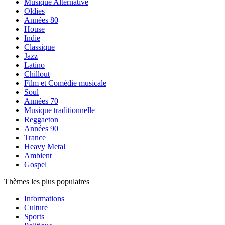
Musique Alternative
Oldies
Années 80
House
Indie
Classique
Jazz
Latino
Chillout
Film et Comédie musicale
Soul
Années 70
Musique traditionnelle
Reggaeton
Années 90
Trance
Heavy Metal
Ambient
Gospel
Thèmes les plus populaires
Informations
Culture
Sports