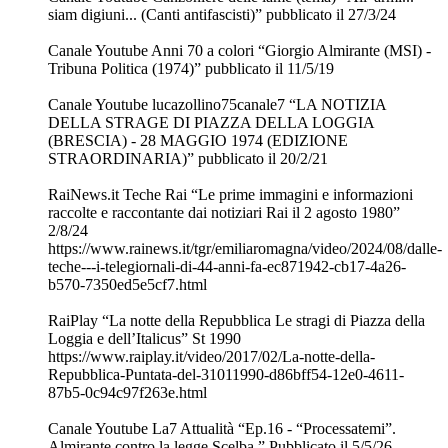
siam digiuni... (Canti antifascisti)” pubblicato il 27/3/24
Canale Youtube Anni 70 a colori “Giorgio Almirante (MSI) -
Tribuna Politica (1974)” pubblicato il 11/5/19
Canale Youtube lucazollino75canale7 “LA NOTIZIA
DELLA STRAGE DI PIAZZA DELLA LOGGIA
(BRESCIA) - 28 MAGGIO 1974 (EDIZIONE
STRAORDINARIA)” pubblicato il 20/2/21
RaiNews.it Teche Rai “Le prime immagini e informazioni
raccolte e raccontante dai notiziari Rai il 2 agosto 1980”
2/8/24
https://www.rainews.it/tgr/emiliaromagna/video/2024/08/dalle-
teche---i-telegiornali-di-44-anni-fa-ec871942-cb17-4a26-
b570-7350ed5e5cf7.html
RaiPlay “La notte della Repubblica Le stragi di Piazza della
Loggia e dell’Italicus” St 1990
https://www.raiplay.it/video/2017/02/La-notte-della-
Repubblica-Puntata-del-31011990-d86bff54-12e0-4611-
87b5-0c94c97f263e.html
Canale Youtube La7 Attualità “Ep.16 - “Processatemi”.
Almirante contro la legge Scelba.” Pubblicato il 5/5/26