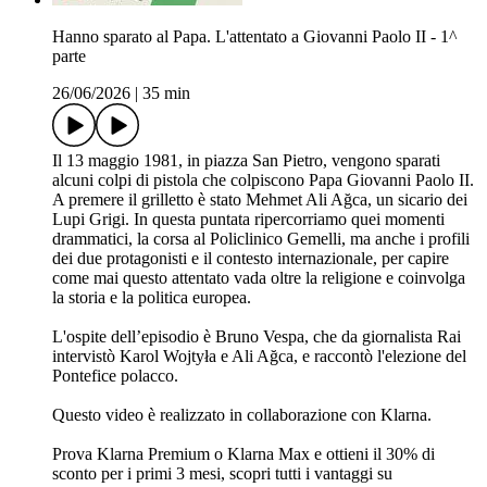
Hanno sparato al Papa. L'attentato a Giovanni Paolo II - 1^
parte
26/06/2026
|
35 min
Il 13 maggio 1981, in piazza San Pietro, vengono sparati
alcuni colpi di pistola che colpiscono Papa Giovanni Paolo II.
A premere il grilletto è stato Mehmet Ali Ağca, un sicario dei
Lupi Grigi. In questa puntata ripercorriamo quei momenti
drammatici, la corsa al Policlinico Gemelli, ma anche i profili
dei due protagonisti e il contesto internazionale, per capire
come mai questo attentato vada oltre la religione e coinvolga
la storia e la politica europea.
L'ospite dell’episodio è Bruno Vespa, che da giornalista Rai
intervistò Karol Wojtyła e Ali Ağca, e raccontò l'elezione del
Pontefice polacco.
Questo video è realizzato in collaborazione con Klarna.
Prova Klarna Premium o Klarna Max e ottieni il 30% di
sconto per i primi 3 mesi, scopri tutti i vantaggi su