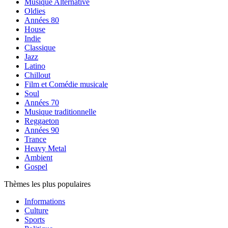
Musique Alternative
Oldies
Années 80
House
Indie
Classique
Jazz
Latino
Chillout
Film et Comédie musicale
Soul
Années 70
Musique traditionnelle
Reggaeton
Années 90
Trance
Heavy Metal
Ambient
Gospel
Thèmes les plus populaires
Informations
Culture
Sports