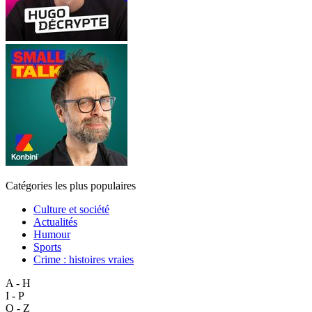
Catégories les plus populaires
Culture et société
Actualités
Humour
Sports
Crime : histoires vraies
A - H
I - P
Q - Z