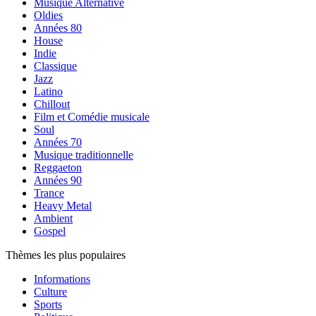
Musique Alternative
Oldies
Années 80
House
Indie
Classique
Jazz
Latino
Chillout
Film et Comédie musicale
Soul
Années 70
Musique traditionnelle
Reggaeton
Années 90
Trance
Heavy Metal
Ambient
Gospel
Thèmes les plus populaires
Informations
Culture
Sports