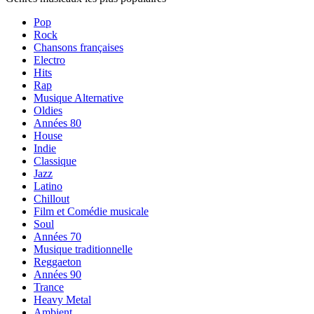
Pop
Rock
Chansons françaises
Electro
Hits
Rap
Musique Alternative
Oldies
Années 80
House
Indie
Classique
Jazz
Latino
Chillout
Film et Comédie musicale
Soul
Années 70
Musique traditionnelle
Reggaeton
Années 90
Trance
Heavy Metal
Ambient