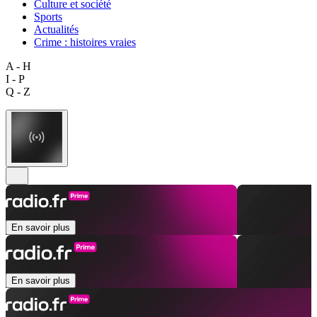
Culture et société
Sports
Actualités
Crime : histoires vraies
A - H
I - P
Q - Z
En savoir plus
En savoir plus