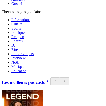
Gospel
Thèmes les plus populaires
Informations
Culture
Sports
Politique
Religion
Enfants
DJ
Rire
Radio Campus
Interview
Noël
Musique
Education
Les meilleurs podcasts