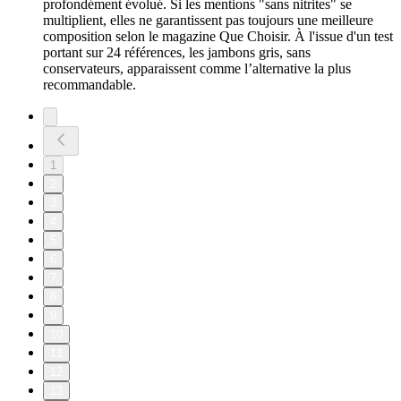
profondément évolué. Si les mentions "sans nitrites" se
multiplient, elles ne garantissent pas toujours une meilleure
composition selon le magazine Que Choisir. À l'issue d'un test
portant sur 24 références, les jambons gris, sans
conservateurs, apparaissent comme l’alternative la plus
recommandable.
1
2
3
4
5
6
7
8
9
10
11
12
13