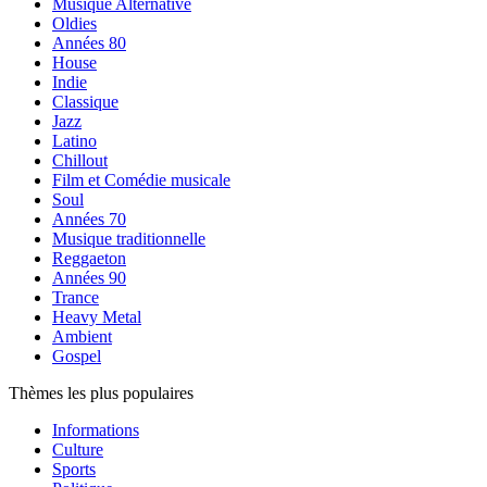
Musique Alternative
Oldies
Années 80
House
Indie
Classique
Jazz
Latino
Chillout
Film et Comédie musicale
Soul
Années 70
Musique traditionnelle
Reggaeton
Années 90
Trance
Heavy Metal
Ambient
Gospel
Thèmes les plus populaires
Informations
Culture
Sports