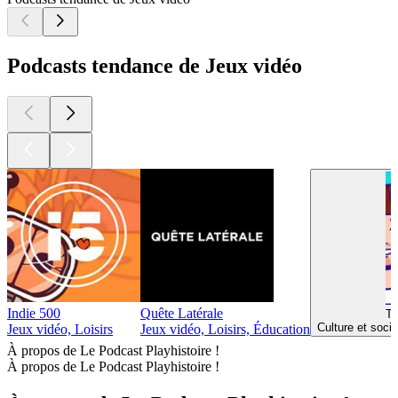
Podcasts tendance de Jeux vidéo
Indie 500
Quête Latérale
Th
Culture et soci
Jeux vidéo, Loisirs
Jeux vidéo, Loisirs, Éducation
À propos de Le Podcast Playhistoire !
À propos de Le Podcast Playhistoire !