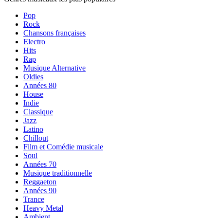
Pop
Rock
Chansons françaises
Electro
Hits
Rap
Musique Alternative
Oldies
Années 80
House
Indie
Classique
Jazz
Latino
Chillout
Film et Comédie musicale
Soul
Années 70
Musique traditionnelle
Reggaeton
Années 90
Trance
Heavy Metal
Ambient