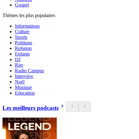
Gospel
Thèmes les plus populaires
Informations
Culture
Sports
Politique
Religion
Enfants
DJ
Rire
Radio Campus
Interview
Noël
Musique
Education
Les meilleurs podcasts