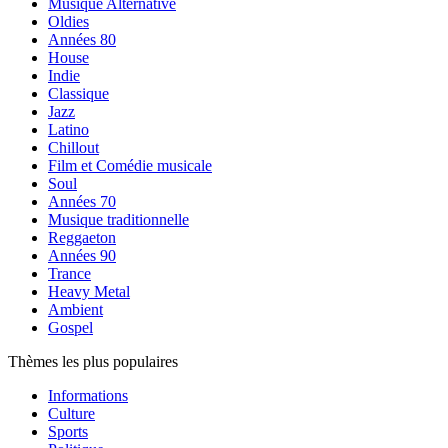
Musique Alternative
Oldies
Années 80
House
Indie
Classique
Jazz
Latino
Chillout
Film et Comédie musicale
Soul
Années 70
Musique traditionnelle
Reggaeton
Années 90
Trance
Heavy Metal
Ambient
Gospel
Thèmes les plus populaires
Informations
Culture
Sports