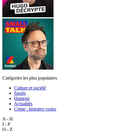
Catégories les plus populaires
Culture et société
Sports
Humour
Actualités
Crime : histoires vraies
A - H
I - P
Q - Z