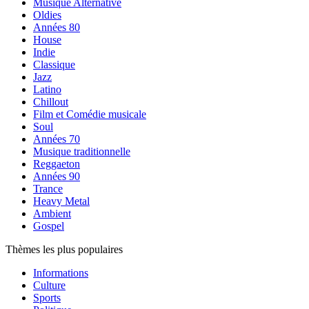
Musique Alternative
Oldies
Années 80
House
Indie
Classique
Jazz
Latino
Chillout
Film et Comédie musicale
Soul
Années 70
Musique traditionnelle
Reggaeton
Années 90
Trance
Heavy Metal
Ambient
Gospel
Thèmes les plus populaires
Informations
Culture
Sports