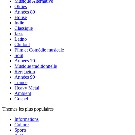
Musique Alternative
Oldies
Années 80
House
Indie
Classique
Jazz
Latino
Chillout
Film et Comédie musicale
Soul
Années 70
Musique traditionnelle
Reggaeton
Années 90
Trance
Heavy Metal
Ambient
Gospel
Thèmes les plus populaires
Informations
Culture
Sports