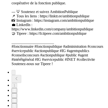
coopérative de la fonction publique.
--- 💡 Soutenez et suivez AmbitionPublique
📌 Tous les liens : https://linktr.ee/ambitionpublique
📸 Instagram : https://instagram.com/ambitionpublique
💼 LinkedIn :
https://www.linkedin.com/company/ambitionpublique
🤝 Tipeee : https://fr.tipeee.com/ambitionpublique
______________________
#fonctionnaire #fonctionpublique #administration #concours
#servicepublic #actionpublique #IG #agentspublics
#conseilsconcours #actionpublique #public #agent
#intérêtgénéral #IG #servicepublic #INET #collectivite
Soutenez-nous sur Tipeee !
1
2
3
4
5