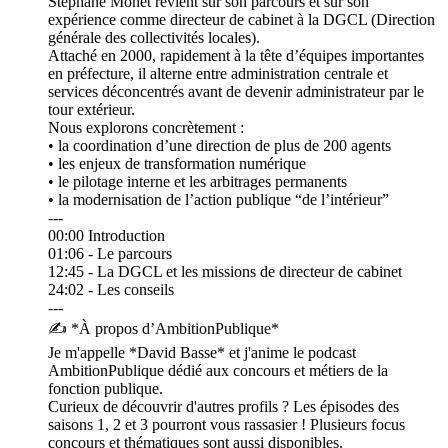
Stéphane Monet revient sur son parcours et sur son
expérience comme directeur de cabinet à la DGCL (Direction
générale des collectivités locales).
Attaché en 2000, rapidement à la tête d’équipes importantes
en préfecture, il alterne entre administration centrale et
services déconcentrés avant de devenir administrateur par le
tour extérieur.
Nous explorons concrètement :
• la coordination d’une direction de plus de 200 agents
• les enjeux de transformation numérique
• le pilotage interne et les arbitrages permanents
• la modernisation de l’action publique “de l’intérieur”
---
00:00 Introduction
01:06 - Le parcours
12:45 - La DGCL et les missions de directeur de cabinet
24:02 - Les conseils
---
✍️ *À propos d’AmbitionPublique*
Je m'appelle *David Basse* et j'anime le podcast
AmbitionPublique dédié aux concours et métiers de la
fonction publique.
Curieux de découvrir d'autres profils ? Les épisodes des
saisons 1, 2 et 3 pourront vous rassasier ! Plusieurs focus
concours et thématiques sont aussi disponibles.