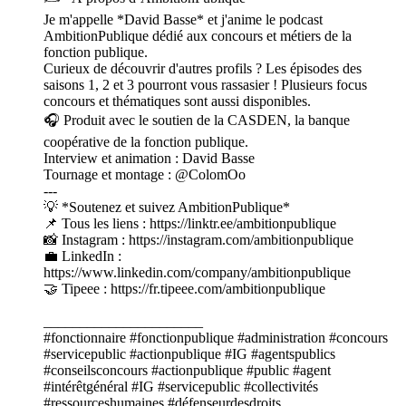
Je m'appelle *David Basse* et j'anime le podcast
AmbitionPublique dédié aux concours et métiers de la
fonction publique.
Curieux de découvrir d'autres profils ? Les épisodes des
saisons 1, 2 et 3 pourront vous rassasier ! Plusieurs focus
concours et thématiques sont aussi disponibles.
🎧 Produit avec le soutien de la CASDEN, la banque
coopérative de la fonction publique.
Interview et animation : David Basse
Tournage et montage : @ColomOo
---
💡 *Soutenez et suivez AmbitionPublique*
📌 Tous les liens : https://linktr.ee/ambitionpublique
📸 Instagram : https://instagram.com/ambitionpublique
💼 LinkedIn :
https://www.linkedin.com/company/ambitionpublique
🤝 Tipeee : https://fr.tipeee.com/ambitionpublique
______________________
#fonctionnaire #fonctionpublique #administration #concours
#servicepublic #actionpublique #IG #agentspublics
#conseilsconcours #actionpublique #public #agent
#intérêtgénéral #IG #servicepublic #collectivités
#ressourceshumaines #défenseurdesdroits