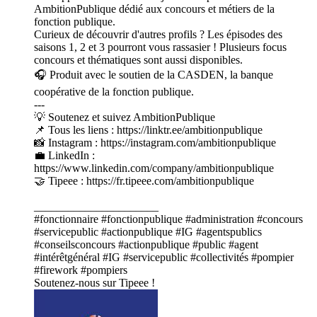
AmbitionPublique dédié aux concours et métiers de la
fonction publique.
Curieux de découvrir d'autres profils ? Les épisodes des
saisons 1, 2 et 3 pourront vous rassasier ! Plusieurs focus
concours et thématiques sont aussi disponibles.
🎧 Produit avec le soutien de la CASDEN, la banque
coopérative de la fonction publique.
---
💡 Soutenez et suivez AmbitionPublique
📌 Tous les liens : https://linktr.ee/ambitionpublique
📸 Instagram : https://instagram.com/ambitionpublique
💼 LinkedIn :
https://www.linkedin.com/company/ambitionpublique
🤝 Tipeee : https://fr.tipeee.com/ambitionpublique
______________________
#fonctionnaire #fonctionpublique #administration #concours
#servicepublic #actionpublique #IG #agentspublics
#conseilsconcours #actionpublique #public #agent
#intérêtgénéral #IG #servicepublic #collectivités #pompier
#firework #pompiers
Soutenez-nous sur Tipeee !