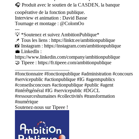
🎧 Produit avec le soutien de la CASDEN, la banque
coopérative de la fonction publique.
Interview et animation : David Basse
Tournage et montage : @ColomOo
---
💡 *Soutenez et suivez AmbitionPublique*
📌 Tous les liens : https://linktr.ee/ambitionpublique
📸 Instagram : https://instagram.com/ambitionpublique
💼 LinkedIn :
https://www.linkedin.com/company/ambitionpublique
🤝 Tipeee : https://fr.tipeee.com/ambitionpublique
______________________
#fonctionnaire #fonctionpublique #administration #concours
#servicepublic #actionpublique #IG #agentspublics
#conseilsconcours #actionpublique #public #agent
#intérêtgénéral #IG #servicepublic #DGCL
#ressourceshumaines #collectivités #transformation
#numérique
Soutenez-nous sur Tipeee !