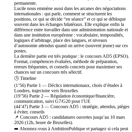
permanente.
Lucile nous emmène aussi dans les arcanes des négociations
internationales : qui parle, comment se structurent les
positions, ce qui se décide “en séance” et ce qui se débloque
souvent dans les échanges bilatéraux. Elle explique enfin la
différence entre travailler dans une administration nationale et
dans une institution européenne : vocabulaire, temporalités,
logiques d’arbitrage, place des langues, et niveaux
d’autonomie attendus quand on arrive (souvent jeune) sur ces
postes.
La dernière partie est très pratique : le concours AD5 (EPSO).
Format, compétences évaluées, méthode de préparation,
erreurs fréquentes, et conseils concrets pour maximiser ses
chances sur un concours très sélectif.
🕒 Timeline
(1’56) Partie 1 — Déclics internationaux, choix d’études à
Londres, trajectoire vers Bruxelles
(19’56) Partie 2 — Régulation économique/financière,
communication, suivi G7/G20 pour l’UE
(44’47) Partie 3 — Concours AD5 : stratégie, attendus, pièges
à éviter, conseils
📌 Concours AD5 : candidatures ouvertes jusqu’au 10 mars
2026 (12h, heure de Bruxelles).
➡️ Abonnez-vous à AmbitionPublique et partagez si cela peut