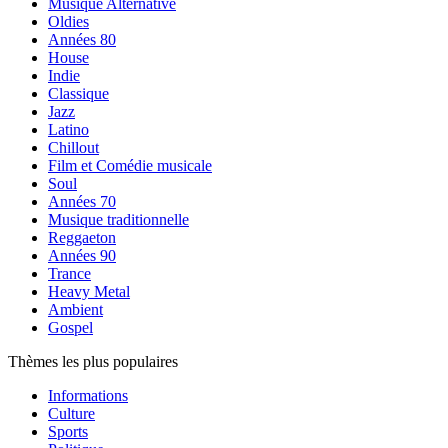
Musique Alternative
Oldies
Années 80
House
Indie
Classique
Jazz
Latino
Chillout
Film et Comédie musicale
Soul
Années 70
Musique traditionnelle
Reggaeton
Années 90
Trance
Heavy Metal
Ambient
Gospel
Thèmes les plus populaires
Informations
Culture
Sports