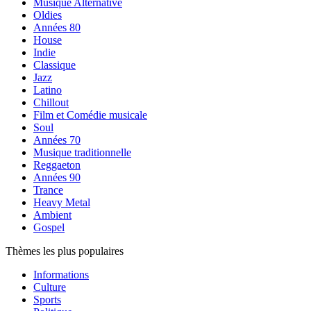
Musique Alternative
Oldies
Années 80
House
Indie
Classique
Jazz
Latino
Chillout
Film et Comédie musicale
Soul
Années 70
Musique traditionnelle
Reggaeton
Années 90
Trance
Heavy Metal
Ambient
Gospel
Thèmes les plus populaires
Informations
Culture
Sports