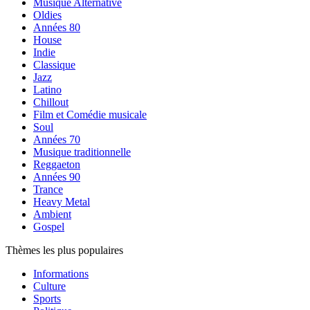
Musique Alternative
Oldies
Années 80
House
Indie
Classique
Jazz
Latino
Chillout
Film et Comédie musicale
Soul
Années 70
Musique traditionnelle
Reggaeton
Années 90
Trance
Heavy Metal
Ambient
Gospel
Thèmes les plus populaires
Informations
Culture
Sports