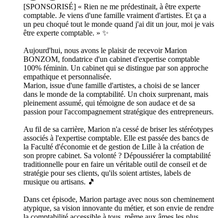
[SPONSORISÉ] « Rien ne me prédestinait, à être experte
comptable. Je viens d'une famille vraiment d'artistes. Et ça a
un peu choqué tout le monde quand j'ai dit un jour, moi je vais
être experte comptable. » ✨
Aujourd'hui, nous avons le plaisir de recevoir Marion
BONZOM, fondatrice d'un cabinet d'expertise comptable
100% féminin. Un cabinet qui se distingue par son approche
empathique et personnalisée.
Marion, issue d'une famille d'artistes, a choisi de se lancer
dans le monde de la comptabilité. Un choix surprenant, mais
pleinement assumé, qui témoigne de son audace et de sa
passion pour l'accompagnement stratégique des entrepreneurs.
Au fil de sa carrière, Marion n'a cessé de briser les stéréotypes
associés à l'expertise comptable. Elle est passée des bancs de
la Faculté d'économie et de gestion de Lille à la création de
son propre cabinet. Sa volonté ? Dépoussiérer la comptabilité
traditionnelle pour en faire un véritable outil de conseil et de
stratégie pour ses clients, qu'ils soient artistes, labels de
musique ou artisans. 🎵
Dans cet épisode, Marion partage avec nous son cheminement
atypique, sa vision innovante du métier, et son envie de rendre
la comptabilité accessible à tous, même aux âmes les plus