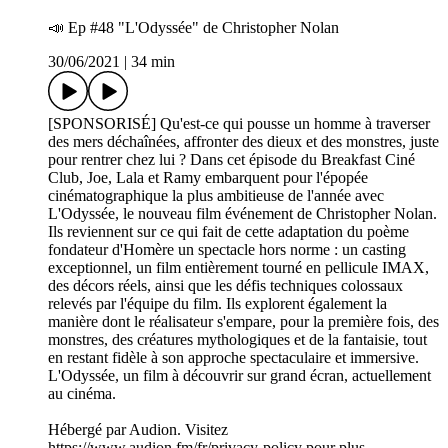
📣 Ep #48 "L'Odyssée" de Christopher Nolan
30/06/2021
|
34 min
[SPONSORISÉ] Qu'est-ce qui pousse un homme à traverser
des mers déchaînées, affronter des dieux et des monstres, juste
pour rentrer chez lui ? Dans cet épisode du Breakfast Ciné
Club, Joe, Lala et Ramy embarquent pour l'épopée
cinématographique la plus ambitieuse de l'année avec
L'Odyssée, le nouveau film événement de Christopher Nolan.
Ils reviennent sur ce qui fait de cette adaptation du poème
fondateur d'Homère un spectacle hors norme : un casting
exceptionnel, un film entièrement tourné en pellicule IMAX,
des décors réels, ainsi que les défis techniques colossaux
relevés par l'équipe du film. Ils explorent également la
manière dont le réalisateur s'empare, pour la première fois, des
monstres, des créatures mythologiques et de la fantaisie, tout
en restant fidèle à son approche spectaculaire et immersive.
L'Odyssée, un film à découvrir sur grand écran, actuellement
au cinéma.
Hébergé par Audion. Visitez
https://www.audion.fm/fr/privacy-policy pour plus