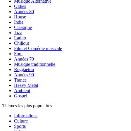
Musique Alternative
Oldies
Années 80
House
Indie
Classique
Jazz
Latino
Chillout
Film et Comédie musicale
Soul
Années 70
Musique traditionnelle
Reggaeton
Années 90
Trance
Heavy Metal
Ambient
Gospel
Thèmes les plus populaires
Informations
Culture
Sports