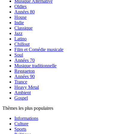
Musique Alternative
Oldies
Années 80
House
Indie
Classique
Jazz
Latino
Chillout
Film et Comédie musicale
Soul
Années 70
Musique traditionnelle
Reggaeton
Années 90
Trance
Heavy Metal
Ambient
Gospel
Thèmes les plus populaires
Informations
Culture
Sports