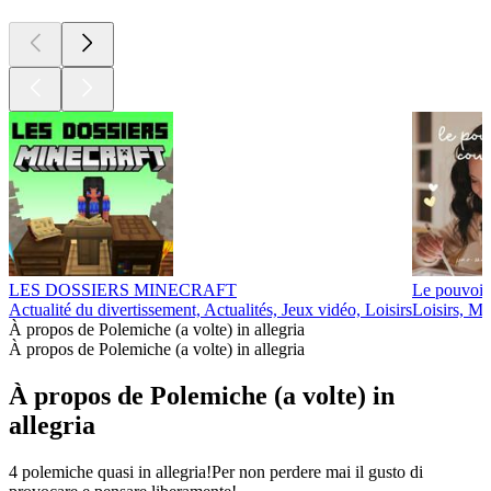
LES DOSSIERS MINECRAFT
Le pouvoir
Actualité du divertissement, Actualités, Jeux vidéo, Loisirs
Loisirs, Ma
À propos de Polemiche (a volte) in allegria
À propos de Polemiche (a volte) in allegria
À propos de Polemiche (a volte) in
allegria
4 polemiche quasi in allegria!Per non perdere mai il gusto di