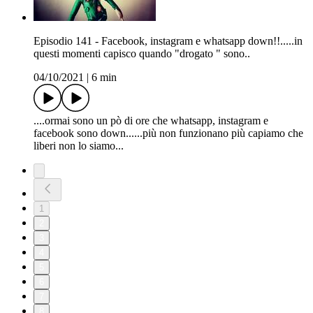
Episodio 141 - Facebook, instagram e whatsapp down!!.....in
questi momenti capisco quando "drogato " sono..
04/10/2021
|
6 min
....ormai sono un pò di ore che whatsapp, instagram e
facebook sono down......più non funzionano più capiamo che
liberi non lo siamo...
1
2
3
4
5
6
7
8