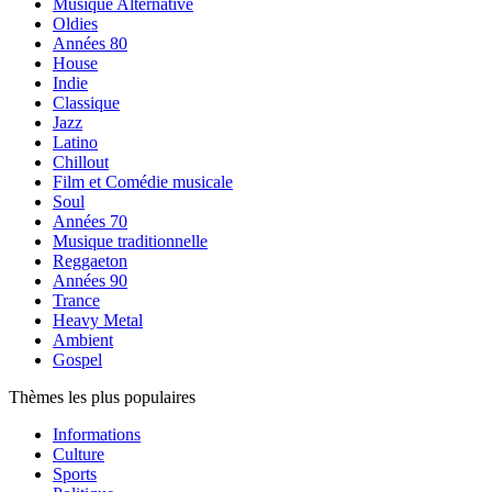
Musique Alternative
Oldies
Années 80
House
Indie
Classique
Jazz
Latino
Chillout
Film et Comédie musicale
Soul
Années 70
Musique traditionnelle
Reggaeton
Années 90
Trance
Heavy Metal
Ambient
Gospel
Thèmes les plus populaires
Informations
Culture
Sports