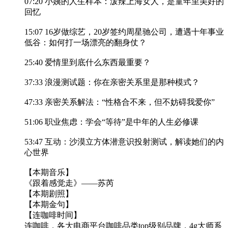
07:20 小姨的人生样本：泼辣上海女人，是童年里美好的
回忆
15:07 16岁做综艺，20岁签约周星驰公司，遭遇十年事业
低谷：如何打一场漂亮的翻身仗？
25:40 爱情里到底什么东西最重要？
37:33 浪漫测试题：你在亲密关系里是那种模式？
47:33 亲密关系解法：“性格合不来，但不妨碍我爱你”
51:06 职业焦虑：学会“等待”是中年的人生必修课
53:47 互动：沙漠立方体潜意识投射测试，解读她们的内
心世界
【本期音乐】
《跟着感觉走》——苏芮
【本期剧照】
【本期金句】
【连咖啡时间】
连咖啡，各大电商平台咖啡品类top级别品牌，4g大师系