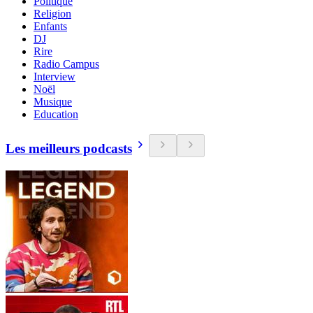
Politique
Religion
Enfants
DJ
Rire
Radio Campus
Interview
Noël
Musique
Education
Les meilleurs podcasts