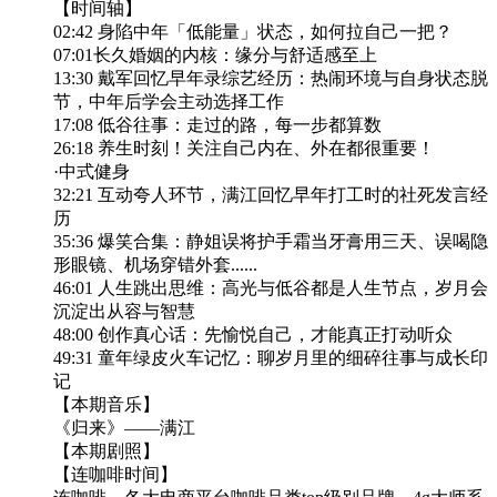
【时间轴】
02:42 身陷中年「低能量」状态，如何拉自己一把？
07:01长久婚姻的内核：缘分与舒适感至上
13:30 戴军回忆早年录综艺经历：热闹环境与自身状态脱
节，中年后学会主动选择工作
17:08 低谷往事：走过的路，每一步都算数
26:18 养生时刻！关注自己内在、外在都很重要！
·中式健身
32:21 互动夸人环节，满江回忆早年打工时的社死发言经
历
35:36 爆笑合集：静姐误将护手霜当牙膏用三天、误喝隐
形眼镜、机场穿错外套......
46:01 人生跳出思维：高光与低谷都是人生节点，岁月会
沉淀出从容与智慧
48:00 创作真心话：先愉悦自己，才能真正打动听众
49:31 童年绿皮火车记忆：聊岁月里的细碎往事与成长印
记
【本期音乐】
《归来》——满江
【本期剧照】
【连咖啡时间】