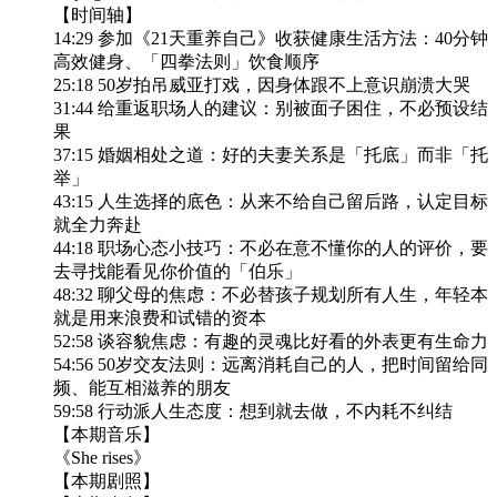
【时间轴】
14:29 参加《21天重养自己》收获健康生活方法：40分钟
高效健身、「四拳法则」饮食顺序
25:18 50岁拍吊威亚打戏，因身体跟不上意识崩溃大哭
31:44 给重返职场人的建议：别被面子困住，不必预设结
果
37:15 婚姻相处之道：好的夫妻关系是「托底」而非「托
举」
43:15 人生选择的底色：从来不给自己留后路，认定目标
就全力奔赴
44:18 职场心态小技巧：不必在意不懂你的人的评价，要
去寻找能看见你价值的「伯乐」
48:32 聊父母的焦虑：不必替孩子规划所有人生，年轻本
就是用来浪费和试错的资本
52:58 谈容貌焦虑：有趣的灵魂比好看的外表更有生命力
54:56 50岁交友法则：远离消耗自己的人，把时间留给同
频、能互相滋养的朋友
59:58 行动派人生态度：想到就去做，不内耗不纠结
【本期音乐】
《She rises》
【本期剧照】