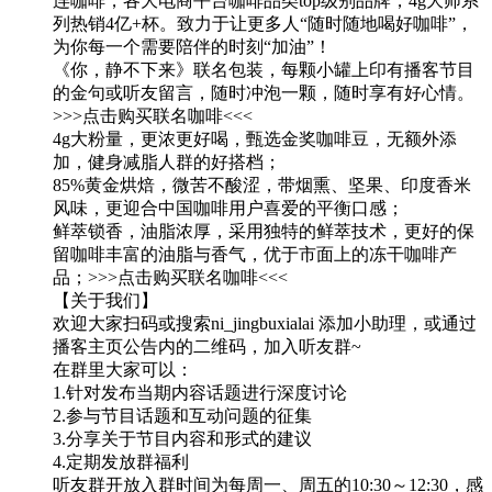
连咖啡，各大电商平台咖啡品类top级别品牌，4g大师系
列热销4亿+杯。致力于让更多人“随时随地喝好咖啡”，
为你每一个需要陪伴的时刻“加油”！
《你，静不下来》联名包装，每颗小罐上印有播客节目
的金句或听友留言，随时冲泡一颗，随时享有好心情。
>>>点击购买联名咖啡<<<
4g大粉量，更浓更好喝，甄选金奖咖啡豆，无额外添
加，健身减脂人群的好搭档；
85%黄金烘焙，微苦不酸涩，带烟熏、坚果、印度香米
风味，更迎合中国咖啡用户喜爱的平衡口感；
鲜萃锁香，油脂浓厚，采用独特的鲜萃技术，更好的保
留咖啡丰富的油脂与香气，优于市面上的冻干咖啡产
品；>>>点击购买联名咖啡<<<
【关于我们】
欢迎大家扫码或搜索ni_jingbuxialai 添加小助理，或通过
播客主页公告内的二维码，加入听友群~
在群里大家可以：
1.针对发布当期内容话题进行深度讨论
2.参与节目话题和互动问题的征集
3.分享关于节目内容和形式的建议
4.定期发放群福利
听友群开放入群时间为每周一、周五的10:30～12:30，感