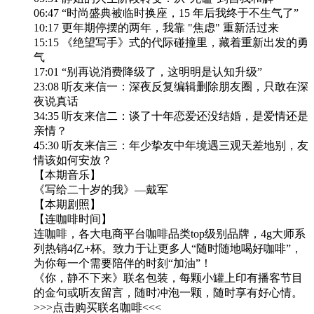
06:47 “时尚盛典被临时换座，15 年后我终于不生气了”
10:17 更年期停摆的两年，我靠 "焦虑" 重新活过来
15:15 《绝望写手》式的代际碰撞里，藏着重新出发的勇
气
17:01 “别再说消费降级了，这明明是认知升级”
23:08 听友来信一：深夜反复编辑删除朋友圈，只敢在深
夜说真话
34:35 听友来信二：谈了十年恋爱还没结婚，是爱情还是
亲情？
45:30 听友来信三：年少挚友中年境遇三观天差地别，友
情该如何安放？
【本期音乐】
《写给二十岁的我》—戴军
【本期剧照】
【连咖啡时间】
连咖啡，各大电商平台咖啡品类top级别品牌，4g大师系
列热销4亿+杯。致力于让更多人“随时随地喝好咖啡”，
为你每一个需要陪伴的时刻“加油”！
《你，静不下来》联名包装，每颗小罐上印有播客节目
的金句或听友留言，随时冲泡一颗，随时享有好心情。
>>>点击购买联名咖啡<<<