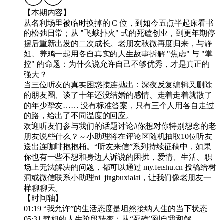
【本期内容】
从名利场里被临时换掉的 C 位，到如今五点半起床看书
的松弛日常；从 "飞蛾扑火" 式的死磕创业，到更年期停
摆后重新出发的二次成长。老朋友秋微再度归来，与静
姐、养鸡一起用各自真实的人生故事拆解 "焦虑" 与 "掌
控" 的命题：为什么说允许自己不够优秀，才是真正的
强大？
当三位听友的真实困惑接连抛出：深夜反复编辑又删除
的朋友圈、谈了十年还没结婚的感情、走着走着就散了
的年少挚友…… 没有标准答案，只有三个人用各自走过
的路，给出了不同温度的回应。
欢迎听友们参与我们的话题讨论#你想对你特别想念的老
朋友说些什么？～小助理将在评论区随机抽取10位听友
送出连咖啡抱抱桶。“听友来信”系列持续征稿中，如果
你也有一些不想和身边人诉说的困扰，爱情、生活、职
场上无法解决的问题，都可以通过 my.feishu.cn 投稿给树
洞或微信联系小助理ni_jingbuxialai，让我们像老朋友一
样聊聊天。
【时间轴】
01:19 “我允许”的生活态度是坦然接纳人生的当下状态
05:31 静姐的人生阶段转变：从“死磕”到自我和解