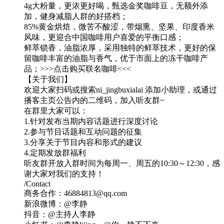
4g大粉量，更浓更好喝，甄选金奖咖啡豆，无额外添
加，健身减脂人群的好搭档；
85%黄金烘焙，微苦不酸涩，带烟熏、坚果、印度香米
风味，更迎合中国咖啡用户喜爱的平衡口感；
鲜萃锁香，油脂浓厚，采用独特的鲜萃技术，更好的保
留咖啡丰富的油脂与香气，优于市面上的冻干咖啡产
品；>>>点击购买联名咖啡<<<
【关于我们】
欢迎大家扫码或搜索ni_jingbuxialai 添加小助理，或通过
播客主页公告内的二维码，加入听友群~
在群里大家可以：
1.针对发布当期内容话题进行深度讨论
2.参与节目话题和互动问题的征集
3.分享关于节目内容和形式的建议
4.定期发放群福利
听友群开放入群时间为每周一、周五的10:30～12:30，感
谢大家对我们的支持！
/Contact
商务合作：46884813@qq.com
新浪微博：@李静
抖音：@主持人李静