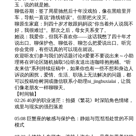
玉，说的就是她。
聊低谷期：签了周星驰然后十年没戏拍，像在黑暗里开
车，导航一直说"路线错误"。但那把火没灭。
聊原生家庭：到四十岁才敢跟妈妈说"你当着外人说我不
好，我很难过"。那次之后，母女关系变了。
她说：我爱你，但我不喜欢你——这话我憋了四十年才
说出口。聊保护色、聊低谷、聊怎么把爱说出口。听完
你会觉得，有些话真的可以现在就说。
欢迎听友们参与我们的话题讨论#爱要不要说出来～小助
理将在评论区随机抽取5位听友送出连咖啡抱抱桶。“听
友来信”系列持续征稿中，如果你也有一些不想和身边人
诉说的困扰，爱情、生活、职场上无法解决的问题，都
可以投稿给树洞或微信联系小助理ni_jingbuxialai，让我
们像老朋友一样聊聊天。
【时间轴】
02:26 40岁的职业迷茫：拍摄《繁花》时深陷角色情绪，
戏里与现实的强烈落差
05:08 巨蟹座的敏感与保护色：静姐与范湉湉处世的不同
模式