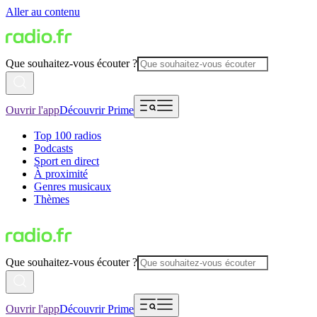
Aller au contenu
Que souhaitez-vous écouter ?
Ouvrir l'app
Découvrir Prime
Top 100 radios
Podcasts
Sport en direct
À proximité
Genres musicaux
Thèmes
Que souhaitez-vous écouter ?
Ouvrir l'app
Découvrir Prime