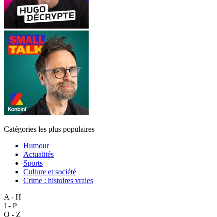
Catégories les plus populaires
Humour
Actualités
Sports
Culture et société
Crime : histoires vraies
A - H
I - P
Q - Z