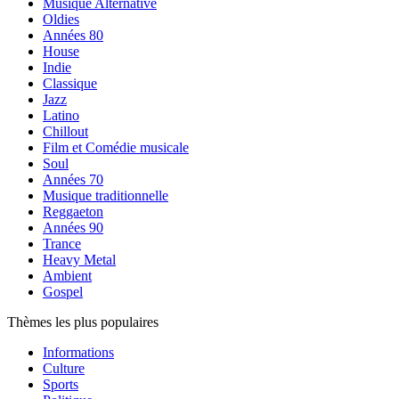
Musique Alternative
Oldies
Années 80
House
Indie
Classique
Jazz
Latino
Chillout
Film et Comédie musicale
Soul
Années 70
Musique traditionnelle
Reggaeton
Années 90
Trance
Heavy Metal
Ambient
Gospel
Thèmes les plus populaires
Informations
Culture
Sports