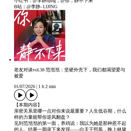
小红书：@李静lijing，@你，静不下来
B站：@李静- LIJING
老友对谈vol.38 范湉湉：坚硬外壳下，我们都渴望爱与
被爱
01/07/2026
|
1 h 2 min
【本期内容】
亲密关系里哪一点对你来说最重要？人生低谷期，什么
样的力量能帮你逆风翻盘？
见到范湉湉的第一面，养鸡说：我以为她是那种惹不起
的人。结果一期录下来发现——白天王熙凤，晚上林黛