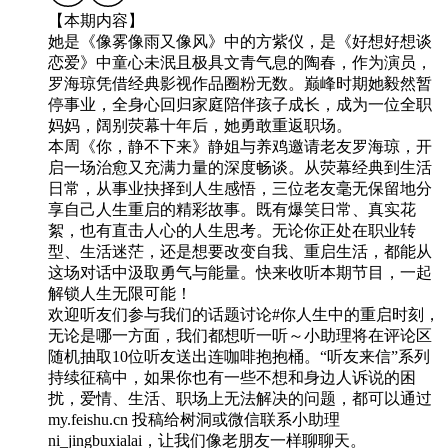
【本期内容】
她是《像雾像雨又像风》中的方紫仪，是《好想好想谈
恋爱》中童心未泯且极具文青气息的陶春，作为演员，
罗海琼凭借经典影视作品圈粉无数。巅峰时期她毅然暂
停事业，全身心回归家庭陪伴孩子成长，成为一位全职
妈妈，阔别荧幕十年后，她勇敢重返职场。
本周《你，静不下来》静姐与养鸡邀请老友罗海琼，开
启一场治愈又充满力量的深度畅谈。从荧幕经典到生活
日常，从事业抉择到人生感悟，三位老友毫无保留地分
享自己人生重启的精彩故事。既有爆笑日常、真实花
絮，也有直击人心的人生思考。无论你正处在职业转
型、生活迷茫，还是想要改变自我、重启生活，都能从
这场对话中汲取勇气与能量。快来收听本期节目，一起
解锁人生无限可能！
欢迎听友们参与我们的话题讨论#你人生中的重启时刻，
无论是哪一方面，我们都想听一听～小助理将在评论区
随机抽取10位听友送出连咖啡抱抱桶。“听友来信”系列
持续征稿中，如果你也有一些不想和身边人诉说的困
扰，爱情、生活、职场上无法解决的问题，都可以通过
my.feishu.cn 投稿给树洞或微信联系小助理
ni_jingbuxialai，让我们像老朋友一样聊聊天。