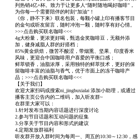
列热销4亿+杯。致力于让更多人“随时随地喝好咖啡”，
为你每一个需要陪伴的时刻“加油”！
《你，静不下来》联名包装，每颗小罐上印有播客节目
的金句或听友留言，随时冲泡一颗，随时享有好心情。
>>>点击购买联名咖啡<<<
4g大粉量，更浓更好喝，甄选金奖咖啡豆，无额外添
加，健身减脂人群的好搭档；
85%黄金烘焙，微苦不酸涩，带烟熏、坚果、印度香米
风味，更迎合中国咖啡用户喜爱的平衡口感；
鲜萃锁香，油脂浓厚，采用独特的鲜萃技术，更好的保
留咖啡丰富的油脂与香气，优于市面上的冻干咖啡产
品；>>>点击购买联名咖啡<<<
【关于我们】
欢迎大家扫码或搜索ni_jingbuxialai 添加小助理，或通过
播客主页公告内的二维码，加入听友群~
在群里大家可以：
1.针对发布当期内容话题进行深度讨论
2.参与节目话题和互动问题的征集
3.分享关于节目内容和形式的建议
4.定期发放群福利
听友群开放入群时间为每周一、周五的10:30～12:30，感