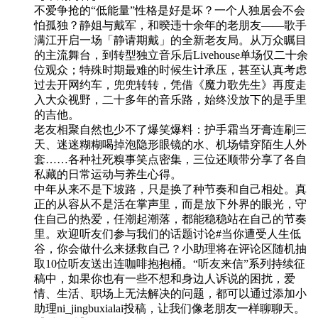
不爱争抢的“低能量”性格是好是坏？一个人独居会不会
怕孤独？静姐与戴军，和暌违十余年的老朋友——歌手
满江开启一场「静请期戴」的全新老友局。从万众瞩目
的主流舞台，到转型独立音乐后Livehouse单场仅二十余
位观众；特殊时期最难的时候生计承压，甚至认真考虑
过去开网约车，兜兜转转，凭借《魔力歌先生》再度走
入大众视野，二十多年的音乐路，始终没放下的是手里
的吉他。
老友相聚自然也少不了爆笑爆料：护手霜当牙膏连刷三
天、迷迷糊糊喝掉泡隐形眼镜的水、机场错穿陌生人外
套……各种社死糗事笑点密集，三位还顺带分享了各自
私藏的日常运动与养生心得。
中年从来不是下坡路，只是换了种节奏和自己相处。真
正的从容从不是活在掌声里，而是放下外界的眼光，守
住自己的热爱，任潮起潮落，都能稳稳站在自己的节奏
里。欢迎听友们参与我们的话题讨论#当你遭受人生低
谷，你会做什么来拯救自己？小助理将在评论区随机抽
取10位听友送出连咖啡抱抱桶。“听友来信”系列持续征
稿中，如果你也有一些不想和身边人诉说的困扰，爱
情、生活、职场上无法解决的问题，都可以通过添加小
助理ni_jingbuxialai投稿，让我们像老朋友一样聊聊天。