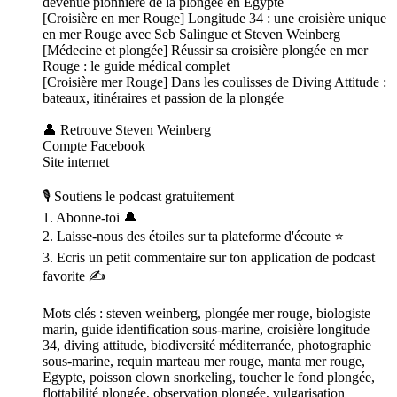
devenue pionnière de la plongée en Egypte
[Croisière en mer Rouge] Longitude 34 : une croisière unique
en mer Rouge avec Seb Salingue et Steven Weinberg
[Médecine et plongée] Réussir sa croisière plongée en mer
Rouge : le guide médical complet
[Croisière mer Rouge] Dans les coulisses de Diving Attitude :
bateaux, itinéraires et passion de la plongée
👤 Retrouve Steven Weinberg
Compte Facebook
Site internet
🎙 Soutiens le podcast gratuitement
1. Abonne-toi 🔔
2. Laisse-nous des étoiles sur ta plateforme d'écoute ⭐
3. Ecris un petit commentaire sur ton application de podcast
favorite ✍️
Mots clés : steven weinberg, plongée mer rouge, biologiste
marin, guide identification sous-marine, croisière longitude
34, diving attitude, biodiversité méditerranée, photographie
sous-marine, requin marteau mer rouge, manta mer rouge,
Egypte, poisson clown snorkeling, toucher le fond plongée,
flottabilité plongée, observation plongée, vulgarisation