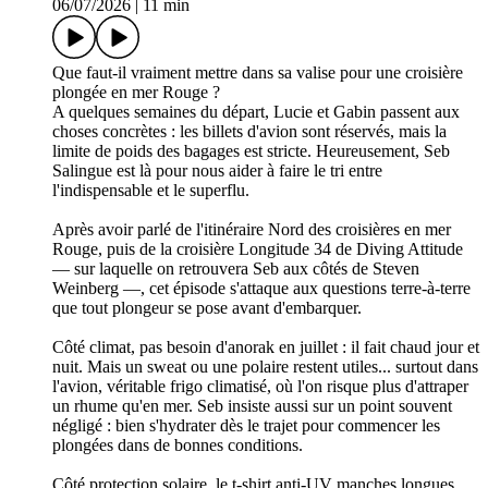
06/07/2026
|
11 min
Que faut-il vraiment mettre dans sa valise pour une croisière
plongée en mer Rouge ?
A quelques semaines du départ, Lucie et Gabin passent aux
choses concrètes : les billets d'avion sont réservés, mais la
limite de poids des bagages est stricte. Heureusement, Seb
Salingue est là pour nous aider à faire le tri entre
l'indispensable et le superflu.
Après avoir parlé de l'itinéraire Nord des croisières en mer
Rouge, puis de la croisière Longitude 34 de Diving Attitude
— sur laquelle on retrouvera Seb aux côtés de Steven
Weinberg —, cet épisode s'attaque aux questions terre-à-terre
que tout plongeur se pose avant d'embarquer.
Côté climat, pas besoin d'anorak en juillet : il fait chaud jour et
nuit. Mais un sweat ou une polaire restent utiles... surtout dans
l'avion, véritable frigo climatisé, où l'on risque plus d'attraper
un rhume qu'en mer. Seb insiste aussi sur un point souvent
négligé : bien s'hydrater dès le trajet pour commencer les
plongées dans de bonnes conditions.
Côté protection solaire, le t-shirt anti-UV manches longues