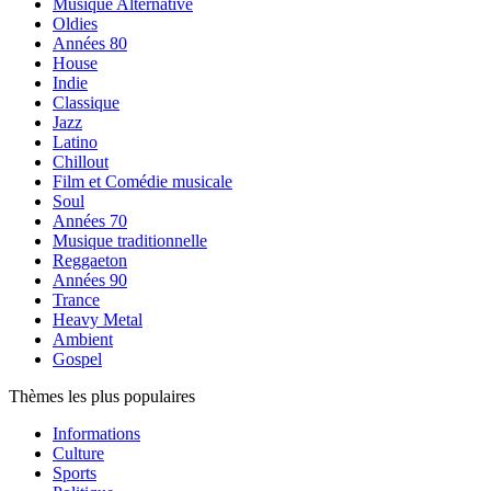
Musique Alternative
Oldies
Années 80
House
Indie
Classique
Jazz
Latino
Chillout
Film et Comédie musicale
Soul
Années 70
Musique traditionnelle
Reggaeton
Années 90
Trance
Heavy Metal
Ambient
Gospel
Thèmes les plus populaires
Informations
Culture
Sports