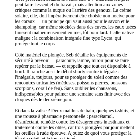
peut faire l'essentiel du travail, mais attention aux zones
critiques comme la nuque ou l'arrière des genoux. La crème
solaire, elle, doit impérativement être choisie non nocive pour
les coraux — un principe qui vaut aussi pour le savon et le
shampoing, car même stockées dans des cuves, les eaux usées
finissent malheureusement en mer, tôt pour tard. L'alternative
maligne : la combinaison intégrale fine type Lycra, qui
protège tout le corps.
Côté matériel de plongée, Seb détaille les équipements de
sécurité à prévoir — parachute, lampe, miroir pour se faire
repérer par le bateau — et rappelle que tout est disponible à
bord. Il tranche aussi le débat shorty contre intégrale :
l'intégrale, toujours, pour se protéger du soleil comme des
rencontres urticantes (méduses, poissons pierres, poissons
scorpions, corail de feu). Sans oublier les chaussons,
indispensables pour palmer une semaine sans finir avec des
cloques dès le deuxième jour.
Et dans la valise ? Deux maillots de bain, quelques t-shirts, et
une trousse à pharmacie personnelle : paracétamol,
désinfectant, remède contre les désagréments intestinaux et
traitement contre les otites, car trois plongées par jour mettent
les oreilles à rude épreuve. Ajoutez de quoi vous protéger la
tête du soleil, et le tour est joué.