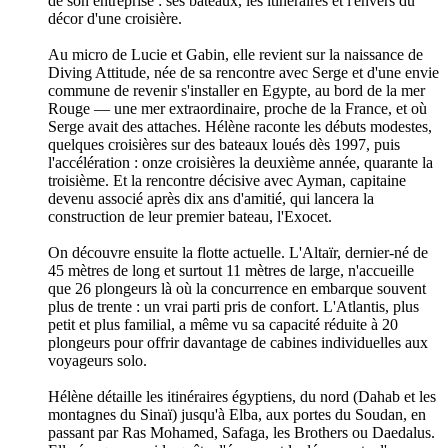
de son entreprise : ses bateaux, les itinéraires et l'envers du
décor d'une croisière.
Au micro de Lucie et Gabin, elle revient sur la naissance de
Diving Attitude, née de sa rencontre avec Serge et d'une envie
commune de revenir s'installer en Egypte, au bord de la mer
Rouge — une mer extraordinaire, proche de la France, et où
Serge avait des attaches. Hélène raconte les débuts modestes,
quelques croisières sur des bateaux loués dès 1997, puis
l'accélération : onze croisières la deuxième année, quarante la
troisième. Et la rencontre décisive avec Ayman, capitaine
devenu associé après dix ans d'amitié, qui lancera la
construction de leur premier bateau, l'Exocet.
On découvre ensuite la flotte actuelle. L'Altaïr, dernier-né de
45 mètres de long et surtout 11 mètres de large, n'accueille
que 26 plongeurs là où la concurrence en embarque souvent
plus de trente : un vrai parti pris de confort. L'Atlantis, plus
petit et plus familial, a même vu sa capacité réduite à 20
plongeurs pour offrir davantage de cabines individuelles aux
voyageurs solo.
Hélène détaille les itinéraires égyptiens, du nord (Dahab et les
montagnes du Sinaï) jusqu'à Elba, aux portes du Soudan, en
passant par Ras Mohamed, Safaga, les Brothers ou Daedalus.