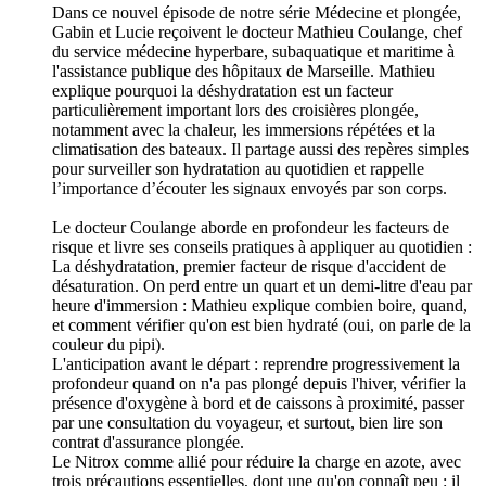
Dans ce nouvel épisode de notre série Médecine et plongée,
Gabin et Lucie reçoivent le docteur Mathieu Coulange, chef
du service médecine hyperbare, subaquatique et maritime à
l'assistance publique des hôpitaux de Marseille. Mathieu
explique pourquoi la déshydratation est un facteur
particulièrement important lors des croisières plongée,
notamment avec la chaleur, les immersions répétées et la
climatisation des bateaux. Il partage aussi des repères simples
pour surveiller son hydratation au quotidien et rappelle
l’importance d’écouter les signaux envoyés par son corps.
Le docteur Coulange aborde en profondeur les facteurs de
risque et livre ses conseils pratiques à appliquer au quotidien :
La déshydratation, premier facteur de risque d'accident de
désaturation. On perd entre un quart et un demi-litre d'eau par
heure d'immersion : Mathieu explique combien boire, quand,
et comment vérifier qu'on est bien hydraté (oui, on parle de la
couleur du pipi).
L'anticipation avant le départ : reprendre progressivement la
profondeur quand on n'a pas plongé depuis l'hiver, vérifier la
présence d'oxygène à bord et de caissons à proximité, passer
par une consultation du voyageur, et surtout, bien lire son
contrat d'assurance plongée.
Le Nitrox comme allié pour réduire la charge en azote, avec
trois précautions essentielles, dont une qu'on connaît peu : il