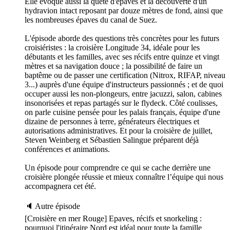
Elle évoque aussi la quête d'épaves et la découverte d'un
hydravion intact reposant par douze mètres de fond, ainsi que
les nombreuses épaves du canal de Suez.
L'épisode aborde des questions très concrètes pour les futurs
croisiéristes : la croisière Longitude 34, idéale pour les
débutants et les familles, avec ses récifs entre quinze et vingt
mètres et sa navigation douce ; la possibilité de faire un
baptême ou de passer une certification (Nitrox, RIFAP, niveau
3...) auprès d'une équipe d'instructeurs passionnés ; et de quoi
occuper aussi les non-plongeurs, entre jacuzzi, salon, cabines
insonorisées et repas partagés sur le flydeck. Côté coulisses,
on parle cuisine pensée pour les palais français, équipe d'une
dizaine de personnes à terre, générateurs électriques et
autorisations administratives. Et pour la croisière de juillet,
Steven Weinberg et Sébastien Salingue préparent déjà
conférences et animations.
Un épisode pour comprendre ce qui se cache derrière une
croisière plongée réussie et mieux connaître l’équipe qui nous
accompagnera cet été.
🔈 Autre épisode
[Croisière en mer Rouge] Epaves, récifs et snorkeling :
pourquoi l'itinéraire Nord est idéal pour toute la famille