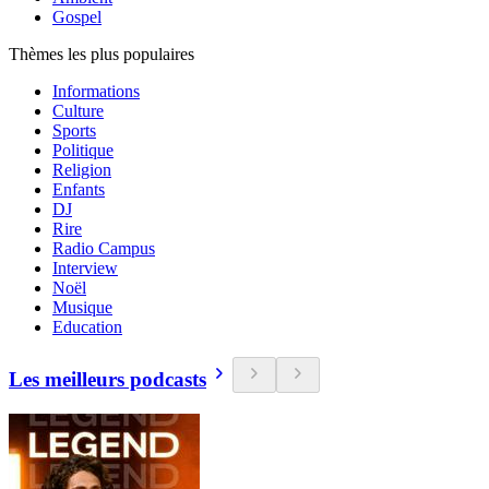
Gospel
Thèmes les plus populaires
Informations
Culture
Sports
Politique
Religion
Enfants
DJ
Rire
Radio Campus
Interview
Noël
Musique
Education
Les meilleurs podcasts