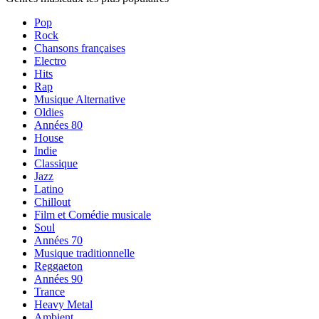
Pop
Rock
Chansons françaises
Electro
Hits
Rap
Musique Alternative
Oldies
Années 80
House
Indie
Classique
Jazz
Latino
Chillout
Film et Comédie musicale
Soul
Années 70
Musique traditionnelle
Reggaeton
Années 90
Trance
Heavy Metal
Ambient