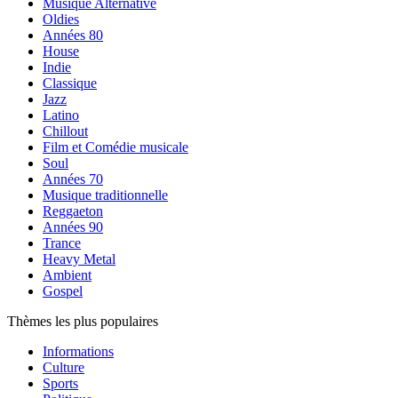
Musique Alternative
Oldies
Années 80
House
Indie
Classique
Jazz
Latino
Chillout
Film et Comédie musicale
Soul
Années 70
Musique traditionnelle
Reggaeton
Années 90
Trance
Heavy Metal
Ambient
Gospel
Thèmes les plus populaires
Informations
Culture
Sports