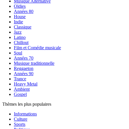
Musique Alternative
Oldies
Années 80
House
Indie
Classique
Jazz
Latino
Chillout
Film et Comédie musicale
Soul
Années 70
Musique traditionnelle
Reggaeton
Années 90
Trance
Heavy Metal
Ambient
Gospel
Thèmes les plus populaires
Informations
Culture
Sports