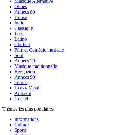
Musique Alternative
Oldies
Années 80
House
Indie
Classique
Jazz
Latino
Chillout
Film et Comédie musicale
Soul
Années 70
Musique traditionnelle
Reggaeton
Années 90
Trance
Heavy Metal
Ambient
Gospel
Thèmes les plus populaires
Informations
Culture
Sports