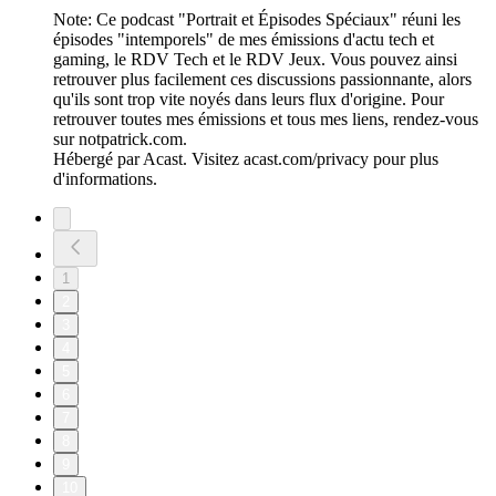
Note: Ce podcast "Portrait et Épisodes Spéciaux" réuni les
épisodes "intemporels" de mes émissions d'actu tech et
gaming, le RDV Tech et le RDV Jeux. Vous pouvez ainsi
retrouver plus facilement ces discussions passionnante, alors
qu'ils sont trop vite noyés dans leurs flux d'origine. Pour
retrouver toutes mes émissions et tous mes liens, rendez-vous
sur notpatrick.com.
Hébergé par Acast. Visitez acast.com/privacy pour plus
d'informations.
1
2
3
4
5
6
7
8
9
10