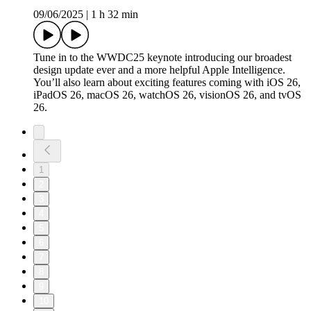
09/06/2025
|
1 h 32 min
Tune in to the WWDC25 keynote introducing our broadest
design update ever and a more helpful Apple Intelligence.
You’ll also learn about exciting features coming with iOS 26,
iPadOS 26, macOS 26, watchOS 26, visionOS 26, and tvOS
26.
1
2
3
4
5
6
7
8
9
10