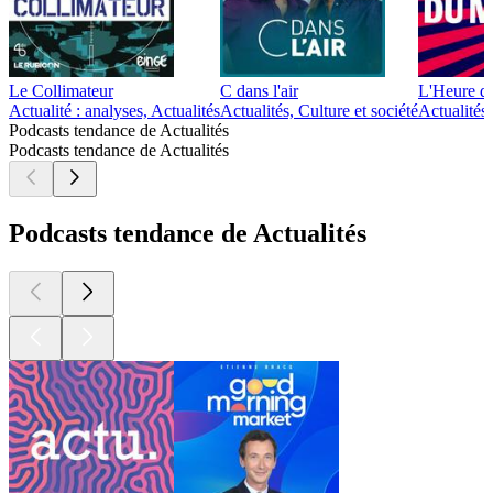
Le Collimateur
C dans l'air
L'Heure 
Actualité : analyses, Actualités
Actualités, Culture et société
Actualités
Podcasts tendance de Actualités
Podcasts tendance de Actualités
Podcasts tendance de Actualités