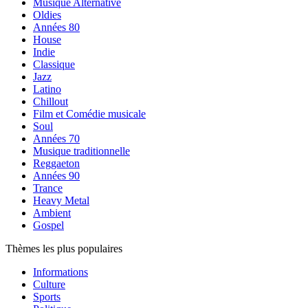
Musique Alternative
Oldies
Années 80
House
Indie
Classique
Jazz
Latino
Chillout
Film et Comédie musicale
Soul
Années 70
Musique traditionnelle
Reggaeton
Années 90
Trance
Heavy Metal
Ambient
Gospel
Thèmes les plus populaires
Informations
Culture
Sports