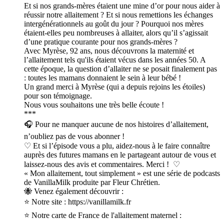
Et si nos grands-mères étaient une mine d’or pour nous aider à
réussir notre allaitement ? Et si nous remettions les échanges
intergénérationnels au goût du jour ? Pourquoi nos mères
étaient-elles peu nombreuses à allaiter, alors qu’il s’agissait
d’une pratique courante pour nos grands-mères ?
Avec Myrèse, 92 ans, nous découvrons la maternité et
l’allaitement tels qu'ils étaient vécus dans les années 50. A
cette époque, la question d’allaiter ne se posait finalement pas
: toutes les mamans donnaient le sein à leur bébé !
Un grand merci à Myrèse (qui a depuis rejoins les étoiles)
pour son témoignage.
Nous vous souhaitons une très belle écoute !
***
🎧 Pour ne manquer aucune de nos histoires d’allaitement,
n’oubliez pas de vous abonner !
♡ Et si l’épisode vous a plu, aidez-nous à le faire connaître
auprès des futures mamans en le partageant autour de vous et
laissez-nous des avis et commentaires. Merci ! ♡
« Mon allaitement, tout simplement » est une série de podcasts
de VanillaMilk produite par Fleur Chrétien.
🐝 Venez également découvrir :
⭐ Notre site : https://vanillamilk.fr
⭐ Notre carte de France de l'allaitement maternel :