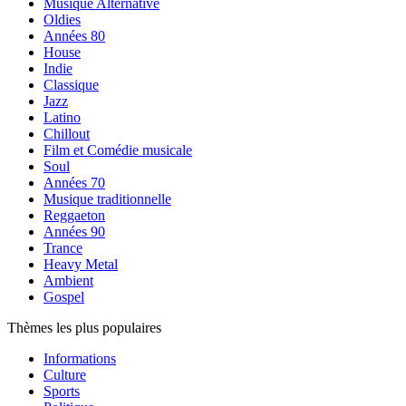
Musique Alternative
Oldies
Années 80
House
Indie
Classique
Jazz
Latino
Chillout
Film et Comédie musicale
Soul
Années 70
Musique traditionnelle
Reggaeton
Années 90
Trance
Heavy Metal
Ambient
Gospel
Thèmes les plus populaires
Informations
Culture
Sports