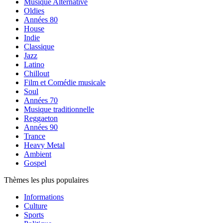
Musique Alternative
Oldies
Années 80
House
Indie
Classique
Jazz
Latino
Chillout
Film et Comédie musicale
Soul
Années 70
Musique traditionnelle
Reggaeton
Années 90
Trance
Heavy Metal
Ambient
Gospel
Thèmes les plus populaires
Informations
Culture
Sports