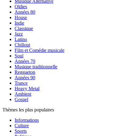
Musique Alternative
Oldies
Années 80
House
Indie
Classique
Jazz
Latino
Chillout
Film et Comédie musicale
Soul
Années 70
Musique traditionnelle
Reggaeton
Années 90
Trance
Heavy Metal
Ambient
Gospel
Thèmes les plus populaires
Informations
Culture
Sports