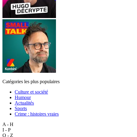
Catégories les plus populaires
Culture et société
Humour
Actualités
Sports
Crime : histoires vraies
A - H
I - P
Q - Z