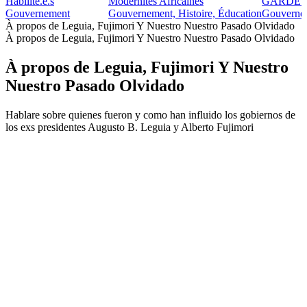
Habilité.e.s
Modernités Africaines
GARDE 
Gouvernement
Gouvernement, Histoire, Éducation
Gouverne
À propos de Leguia, Fujimori Y Nuestro Nuestro Pasado Olvidado
À propos de Leguia, Fujimori Y Nuestro Nuestro Pasado Olvidado
À propos de Leguia, Fujimori Y Nuestro
Nuestro Pasado Olvidado
Hablare sobre quienes fueron y como han influido los gobiernos de
los exs presidentes Augusto B. Leguia y Alberto Fujimori
Site web du podcast