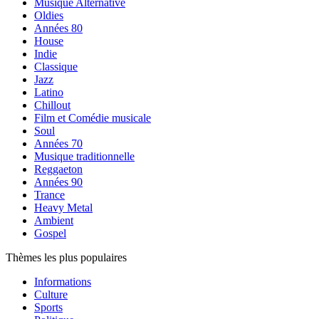
Musique Alternative
Oldies
Années 80
House
Indie
Classique
Jazz
Latino
Chillout
Film et Comédie musicale
Soul
Années 70
Musique traditionnelle
Reggaeton
Années 90
Trance
Heavy Metal
Ambient
Gospel
Thèmes les plus populaires
Informations
Culture
Sports