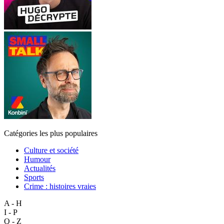
Catégories les plus populaires
Culture et société
Humour
Actualités
Sports
Crime : histoires vraies
A - H
I - P
Q - Z