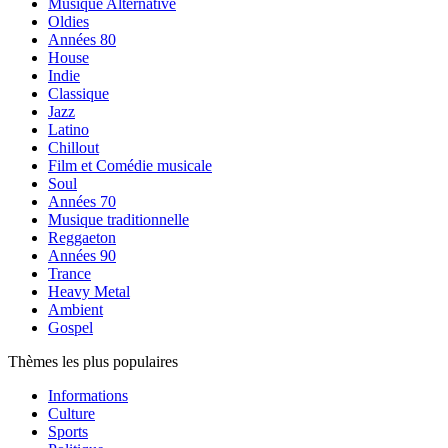
Musique Alternative
Oldies
Années 80
House
Indie
Classique
Jazz
Latino
Chillout
Film et Comédie musicale
Soul
Années 70
Musique traditionnelle
Reggaeton
Années 90
Trance
Heavy Metal
Ambient
Gospel
Thèmes les plus populaires
Informations
Culture
Sports