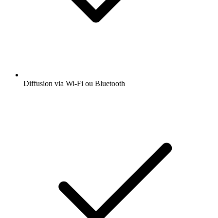
Ajout de radios et podcasts en favoris