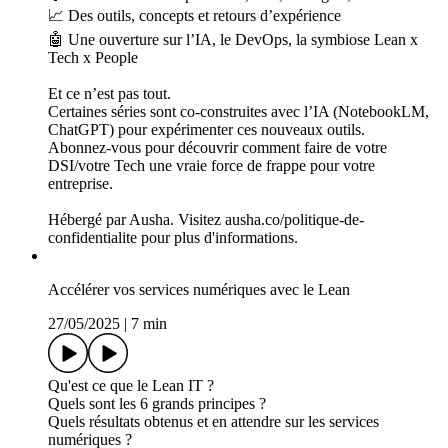
approche radicalement tournée vers la valeur client, la
résolution de problèmes et l'amélioration continue.
À qui s’adresse-t-il ?
Aux DSI, CTO, responsables de la performance IT
Aux équipes transformation / excellence opérationnelle /
agile@scale
Aux chefs de projet, agents du changement et managers qui
veulent faire bouger les lignes
À celles et ceux qui en ont assez du "buzzword bingo" et
veulent du concret
Que va-t-on y trouver ?
🎙️ Des cas concrets de transformation Lean Tech/IT
🧠 Des interviews de praticiens, DSI, managers, coachs
📈 Des outils, concepts et retours d’expérience
🤖 Une ouverture sur l’IA, le DevOps, la symbiose Lean x
Tech x People
Et ce n’est pas tout.
Certaines séries sont co-construites avec l’IA (NotebookLM,