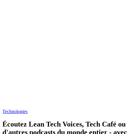
Limitless: An AI Podcast
Wishlist
Business, Investissement, Technologies
Arts, Arts visuels, Jeux vidéo,
À propos de Lean Tech Voices
À propos de Lean Tech Voices
À propos de Lean Tech Voices
Le podcast pour les leaders IT, Tech et Digital qui veulent créer plus
de valeur, plus vite. Cas concrets, interviews, outils Lean IT / Lean
Tech pour apprendre à transformer durablement vos systèmes
d'information via le développement des personnes. Podcasts du
cabinet Operae Partners pionnier du lean en informatique/tech
depuis 2007 www.operaepartners.fr (http://www.operaepartners.fr)
contact@operaepartners.com
(mailto:Marc.legru@operaepartners.com) Hébergé par Ausha.
Visitez ausha.co/fr/politique-de-confidentialite pour plus
d'informations.
Site web du podcast