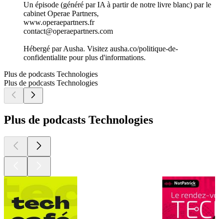
ChatGPT) pour expérimenter ces nouveaux outils.
Abonnez-vous pour découvrir comment faire de votre
DSI/votre Tech une vraie force de frappe pour votre
entreprise.
Hébergé par Ausha. Visitez ausha.co/politique-de-
confidentialite pour plus d'informations.
Accélérer vos services numériques avec le Lean
27/05/2025
|
7 min
Qu'est ce que le Lean IT ?
Quels sont les 6 grands principes ?