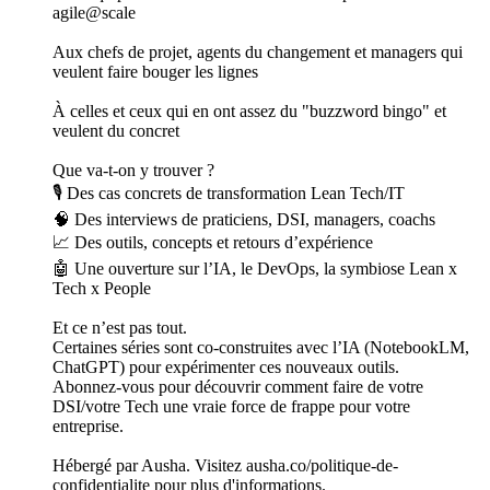
retards, bugs, irritants, backlog sans fin... Ce podcast propose
une autre voie : le Lean appliqué à l’IT et à la Tech. Une
approche radicalement tournée vers la valeur client, la
résolution de problèmes et l'amélioration continue.
À qui s’adresse-t-il ?
Aux DSI, CTO, responsables de la performance IT
Aux équipes transformation / excellence opérationnelle /
agile@scale
Aux chefs de projet, agents du changement et managers qui
veulent faire bouger les lignes
À celles et ceux qui en ont assez du "buzzword bingo" et
veulent du concret
Que va-t-on y trouver ?
🎙️ Des cas concrets de transformation Lean Tech/IT
🧠 Des interviews de praticiens, DSI, managers, coachs
📈 Des outils, concepts et retours d’expérience
🤖 Une ouverture sur l’IA, le DevOps, la symbiose Lean x
Tech x People