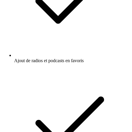
Écoutez Lean Tech Voices, Tech Café ou
d'autres podcasts du monde entier - avec
l'app de radio.fr
Obtenez l’app radio.fr gratuite