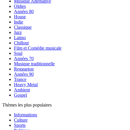
Musique Alternative
Oldies
Années 80
House
Indie
Classique
Jazz
Latino
Chillout
Film et Comédie musicale
Soul
Années 70
Musique traditionnelle
Reggaeton
Années 90
Trance
Heavy Metal
Ambient
Gospel
Thèmes les plus populaires
Informations
Culture
Sports