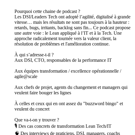
Productivité rime-t-elle toujours avec pression et épuisement ?
Dans ce podcast, suivez le parcours d’une équipe logicielle
prise dans une spirale de demandes croissantes… jusqu’au
moment où elle décide de reprendre la main avec l’aide du
Lean IT. Résultats surprenants, méthodes inattendues,
enseignements précieux : une lecture indispensable pour celles
et ceux qui veulent allier performance, sens et sérénité.
Un épisode (généré par IA à partir d’un article de nore blog
par le cabinet Operae Partners,
https://blog.operaepartners.fr/2025/05/22/productivite-ou-
productivisme-le-cas-dune-equipe-logicielle/
www.operaepartners.fr
contact@operaepartners.com
Pourquoi cette chaine de podcast ?
Les DSI/Leaders Tech ont adopté l’agilité, digitalisé à grande
vitesse… mais les résultats ne sont pas toujours à la hauteur :
retards, bugs, irritants, backlog sans fin... Ce podcast propose
une autre voie : le Lean appliqué à l’IT et à la Tech. Une