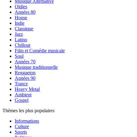
Musique Alternative
Oldies
Années 80
House
Indie
Classique
Jazz
Latino
Chillout
Film et Comédie musicale
Soul
Années 70
Musique traditionnelle
Reggaeton
Années 90
Trance
Heavy Metal
Ambient
Gospel
Thèmes les plus populaires
Informations
Culture
Sports