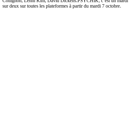
Collignon, Lenni Kim, David Dickens.PSYCHIK, c’est un mardi
sur deux sur toutes les plateformes à partir du mardi 7 octobre.
Site web du podcast