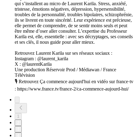
qui s’installent au micro de Laurent Karila. Stress, anxiété,
tristesse, émotions négatives, dépression, hypersensibilité,
troubles de la personnalité, troubles bipolaires, schizophrénie,
ils se livrent en toute sincérité. Leur expérience est précieuse,
elle permet de comprendre, de se sentir moins seuls et peut
être même d’oser aller consulter. L’expertise du Professeur
Karila est, elle, essentielle : avec ses décryptages, ses conseils
et ses clés, il nous guide pour aller mieux.
Retrouvez Laurent Karila sur ses réseaux sociaux :
Instagram : @laurent_karila
X : @laurentKarila
Une production Réservoir Prod / Médiawan / France
Télévision
🎙️ Retrouvez Ça commence aujourd'hui en vidéo sur france·tv
: https://www.france.tv/france-2/ca-commence-aujourd-hui/
1
2
3
4