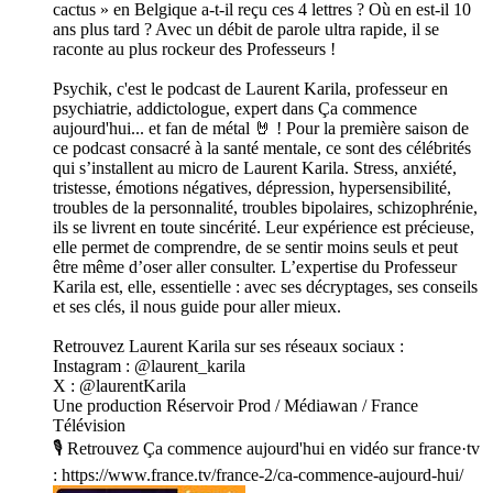
cactus » en Belgique a-t-il reçu ces 4 lettres ? Où en est-il 10
ans plus tard ? Avec un débit de parole ultra rapide, il se
raconte au plus rockeur des Professeurs !
Psychik, c'est le podcast de Laurent Karila, professeur en
psychiatrie, addictologue, expert dans Ça commence
aujourd'hui... et fan de métal 🤘 ! Pour la première saison de
ce podcast consacré à la santé mentale, ce sont des célébrités
qui s’installent au micro de Laurent Karila. Stress, anxiété,
tristesse, émotions négatives, dépression, hypersensibilité,
troubles de la personnalité, troubles bipolaires, schizophrénie,
ils se livrent en toute sincérité. Leur expérience est précieuse,
elle permet de comprendre, de se sentir moins seuls et peut
être même d’oser aller consulter. L’expertise du Professeur
Karila est, elle, essentielle : avec ses décryptages, ses conseils
et ses clés, il nous guide pour aller mieux.
Retrouvez Laurent Karila sur ses réseaux sociaux :
Instagram : @laurent_karila
X : @laurentKarila
Une production Réservoir Prod / Médiawan / France
Télévision
🎙️ Retrouvez Ça commence aujourd'hui en vidéo sur france·tv
: https://www.france.tv/france-2/ca-commence-aujourd-hui/