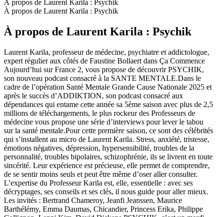
À propos de Laurent Karila : Psychik
À propos de Laurent Karila : Psychik
À propos de Laurent Karila : Psychik
Laurent Karila, professeur de médecine, psychiatre et addictologue,
expert régulier aux côtés de Faustine Bollaert dans Ça Commence
Aujourd’hui sur France 2, vous propose de découvrir PSYCHIK,
son nouveau podcast consacré à la SANTE MENTALE.Dans le
cadre de l’opération Santé Mentale Grande Cause Nationale 2025 et
après le succès d’ADDIKTION, son podcast consacré aux
dépendances qui entame cette année sa 5ème saison avec plus de 2,5
millions de téléchargements, le plus rockeur des Professeurs de
médecine vous propose une série d’interviews pour lever le tabou
sur la santé mentale.Pour cette première saison, ce sont des célébrités
qui s’installent au micro de Laurent Karila. Stress, anxiété, tristesse,
émotions négatives, dépression, hypersensibilité, troubles de la
personnalité, troubles bipolaires, schizophrénie, ils se livrent en toute
sincérité. Leur expérience est précieuse, elle permet de comprendre,
de se sentir moins seuls et peut être même d’oser aller consulter.
L’expertise du Professeur Karila est, elle, essentielle : avec ses
décryptages, ses conseils et ses clés, il nous guide pour aller mieux.
Les invités : Bertrand Chameroy, Jeanfi Jeanssen, Maurice
Barthélémy, Emma Daumas, Chicandier, Princess Erika, Philippe