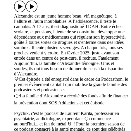
Alexandre est un jeune homme beau, vif, magnétique, à
l’allure et l’aura inoubliables. A l’adolescence, il teste le
cannabis. A 17 ans, il est diagnostiqué TDAH. Entre échec
scolaire, et pensions, il tente de se construire, développe une
dépendance aux médicaments qui régulent son hyperactivité,
goûte à toutes sortes de drogues et s’enferme dans des idées
sombres. Il tente plusieurs sevrages. A chaque fois, tous ses
proches veulent y croire. En février 2025, juste avant son
entrée dans un centre de post-cure, il rechute. Fatalement.
Aujourd’hui, la famille d’Alexandre témoigne. Unis et
soudés, ils ont tous besoin de donner du sens à la disparition
d’Alexandre.
💜Cet épisode a été enregistré dans le cadre du Podcasthon, le
premier évènement caritatif qui mobilise la grande famille des
podcasteurs et podcasteuses.
👉La famille d’Alexandre a récolté des fonds afin de financer
la prévention dont SOS Addictions et cet épisode.
Psychik, c'est le podcast de Laurent Karila, professeur en
psychiatrie, addictologue, expert dans Ça commence
aujourd'hui... et fan de métal 🤘 ! Pour la première saison de
ce podcast consacré à la santé mentale, ce sont des célébrités