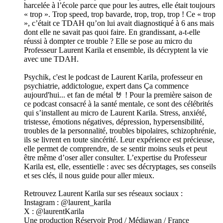
harcelée à l’école parce que pour les autres, elle était toujours
« trop ». Trop speed, trop bavarde, trop, trop, trop ! Ce « trop
», c’était ce TDAH qu’on lui avait diagnostiqué à 6 ans mais
dont elle ne savait pas quoi faire. En grandissant, a-t-elle
réussi à dompter ce trouble ? Elle se pose au micro du
Professeur Laurent Karila et ensemble, ils décryptent la vie
avec une TDAH.
Psychik, c'est le podcast de Laurent Karila, professeur en
psychiatrie, addictologue, expert dans Ça commence
aujourd'hui... et fan de métal 🤘 ! Pour la première saison de
ce podcast consacré à la santé mentale, ce sont des célébrités
qui s’installent au micro de Laurent Karila. Stress, anxiété,
tristesse, émotions négatives, dépression, hypersensibilité,
troubles de la personnalité, troubles bipolaires, schizophrénie,
ils se livrent en toute sincérité. Leur expérience est précieuse,
elle permet de comprendre, de se sentir moins seuls et peut
être même d’oser aller consulter. L’expertise du Professeur
Karila est, elle, essentielle : avec ses décryptages, ses conseils
et ses clés, il nous guide pour aller mieux.
Retrouvez Laurent Karila sur ses réseaux sociaux :
Instagram : @laurent_karila
X : @laurentKarila
Une production Réservoir Prod / Médiawan / France